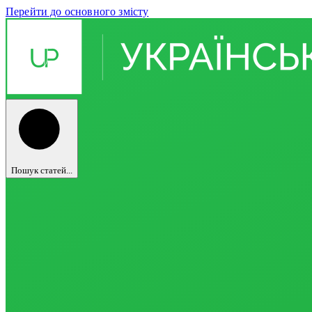
Перейти до основного змісту
Пошук статей...