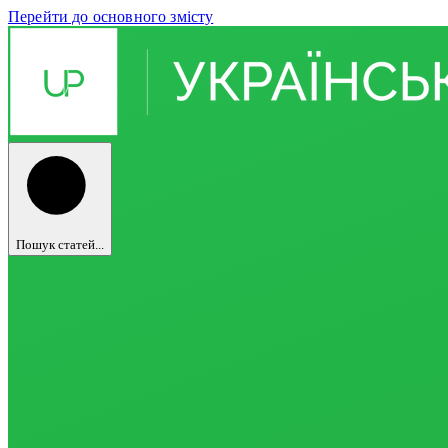
Перейти до основного змісту
Пошук статей...