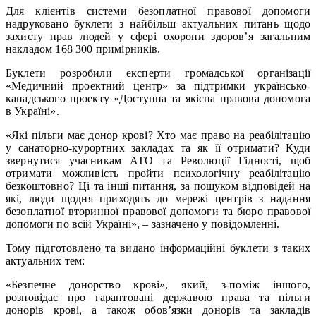
Для клієнтів системи безоплатної правової допомоги
надруковано буклети з найбільш актуальних питань щодо
захисту прав людей у сфері охорони здоров’я загальним
накладом 168 300 примірників.
Буклети розробили експерти громадської організації
«Медичний проектний центр» за підтримки українсько-
канадського проекту «Доступна та якісна правова допомога
в Україні».
«Які пільги має донор крові? Хто має право на реабілітацію
у санаторно-курортних закладах та як її отримати? Куди
звернутися учасникам АТО та Революції Гідності, щоб
отримати можливість пройти психологічну реабілітацію
безкоштовно? Ці та інші питання, за пошуком відповідей на
які, люди щодня приходять до мережі центрів з надання
безоплатної вторинної правової допомоги та бюро правової
допомоги по всій Україні», – зазначено у повідомленні.
Тому підготовлено та видано інформаційні буклети з таких
актуальних тем:
«Безпечне донорство крові», який, з-поміж іншого,
розповідає про гарантовані державою права та пільги
донорів крові, а також обов’язки донорів та закладів