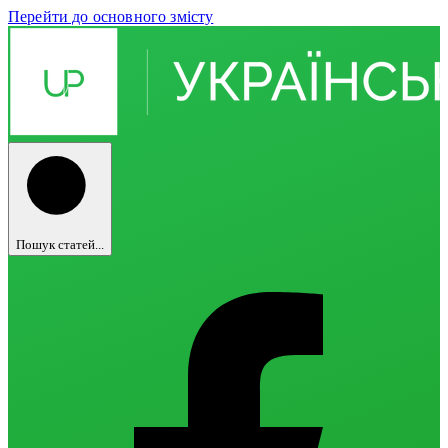
Перейти до основного змісту
Пошук статей...