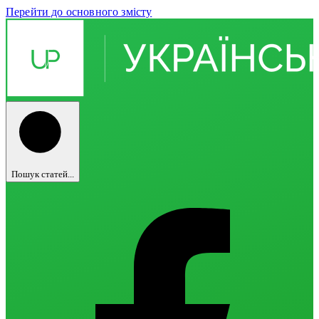
Перейти до основного змісту
Пошук статей...