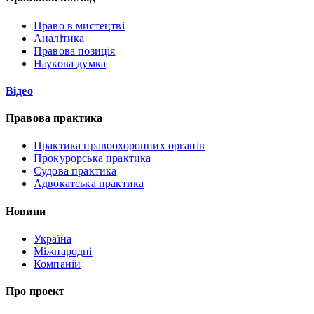
Право в мистецтві
Аналітика
Правова позиція
Наукова думка
Відео
Правова практика
Практика правоохоронних органів
Прокурорська практика
Судова практика
Адвокатська практика
Новини
Україна
Міжнародні
Компаній
Про проект