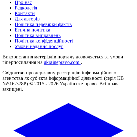
Про нас
Редколегія
Контакти
Для авторів
Політика перевірки фактів
Етична політика
Політика виправлень
Політика конфіденційності
Умови надання послуг
Використання матеріалів порталу дозволяється за умови
гіперпосилання на
ukrainepravo.com
.
Свідоцтво про державну реєстрацію інформаційного
агентства як суб'єкта інформаційної діяльності (серія КВ
№516-378Р)
© 2015 - 2026 Українське право. Всі права
захищені.