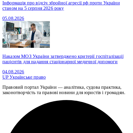
Інформація про відсіч збройної агресії рф проти України
станом на 5 серпня 2026 року
05.08.2026
Наказом МОЗ України затверджено критерії госпіталізації
пацієнтів для надання стаціонарної медичної допомоги
04.08.2026
UP
Українське право
Правовий портал України — аналітика, судова практика,
законотворчість та правові новини для юристів і громадян.