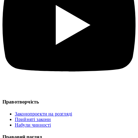
Правотворчість
Законопроекти на розгляді
Прийняті закони
Набули чинності
Правовий погляд