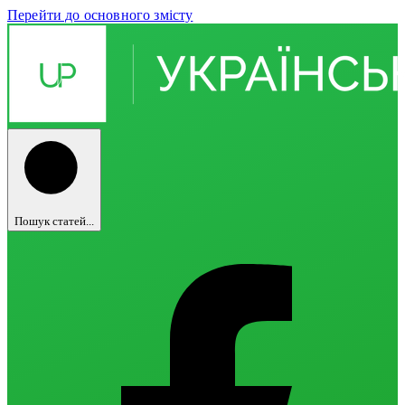
Перейти до основного змісту
Пошук статей...