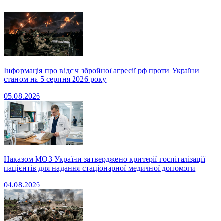
—
Інформація про відсіч збройної агресії рф проти України
станом на 5 серпня 2026 року
05.08.2026
Наказом МОЗ України затверджено критерії госпіталізації
пацієнтів для надання стаціонарної медичної допомоги
04.08.2026