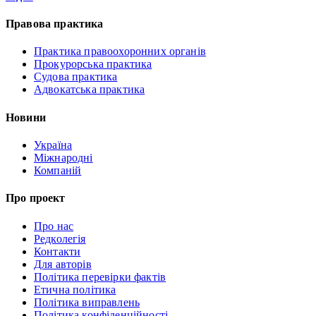
Правова практика
Практика правоохоронних органів
Прокурорська практика
Судова практика
Адвокатська практика
Новини
Україна
Міжнародні
Компаній
Про проект
Про нас
Редколегія
Контакти
Для авторів
Політика перевірки фактів
Етична політика
Політика виправлень
Політика конфіденційності