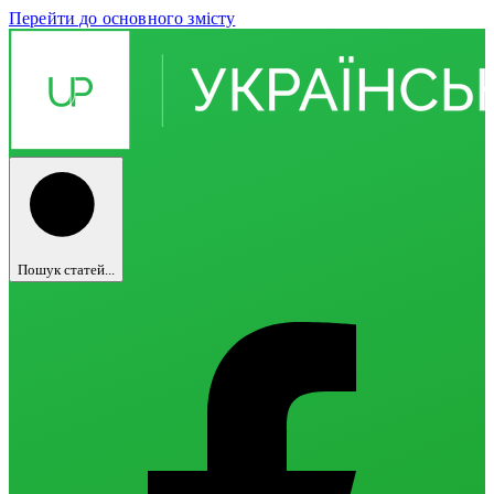
Перейти до основного змісту
Пошук статей...