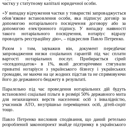
частку у статутному капіталі юридичної особи.
«У випадку відчуження частки у товаристві запроваджується
обов’язкове встановлення особи, яка підписує договір за
допомогою нотаріального посвідчення договору або за
допомогою електронного підпису. У випадку наявності
такого нотаріального посвідчення, нотаріус відразу
проводить реєстраційну дію», – підкреслив Павло Петренко.
Разом з тим, зауважив він, документ передбачає
запровадження низки соціальних гарантій під час сплати
вартості нотаріальних послуг. Прибирається сірий
«псевдоподаток» в 1%, який десятиріччями стягували
приватні нотаріуси з українського бізнесу і українських
громадян, не маючи на це жодних підстав та не спрямовуючи
його до державного бюджету в результаті.
Паралельно під час проведення нотаріальних дій будуть
встановлені соціальні пільги в розмірі 50% державного мита
для незахищених верств населення: осіб з інвалідністю,
учасників АТО, внутрішньо переміщених осіб, дітей-сиріт
тощо.
Павло Петренко висловив сподівання, що даний ретельно
розроблений законопроект знайде підтримку в українського