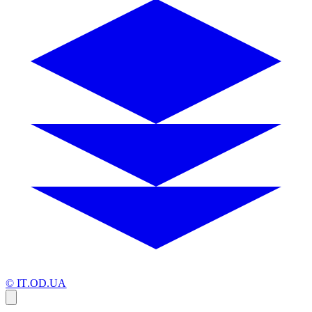
© IT.OD.UA