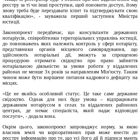
реєстру за ті чи інші проступки, щоб поновити доступ, йому
знову треба буде перездавати іспит та підтверджувати свою
кваліфікацію», - зауважила перший заступник Міністра
юстиції.
Законопроект передбачає, що консультанти державних
нотаріусів, співробітники територіальних управлінь юстиції,
до повноважень яких належить контроль у сфері нотаріату,
представники органів місцевого самоврядування, що
здійснюють нотаріальні дії, зможуть за спрощеною
процедурою отримати свідоцтво про право зайняття
нотаріальною діяльністю за умови роботи у віддалених
районах не менше 3х років за направленям Мін'юсту. Таким
чином може бути вирішене питання кадрового дефіциту на
місцях.
«Це не якийсь особливий статус. Це таке саме державне
свідоцтво. Однак для них буде умова – відпрацювати
державним нотаріусом в селах та віддалених районних
центрах, де немає спеціаліста, який надає відповідні
послуги», - додала вона.
Окрім цього, законопроект запроваджує норму, за якою
власник землі чи корпоративних прав може внести до
реєстру інформацію про те, що усі його дії й підписи мають