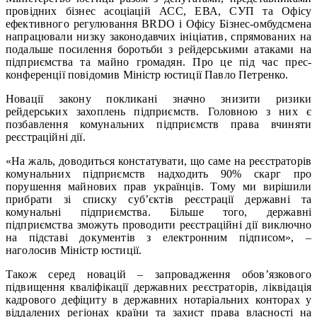
провідних бізнес асоціацій АСС, ЕВА, СУП та Офісу
ефективного регулювання BRDO і Офісу Бізнес-омбудсмена
напрацювали низку законодавчих ініціатив, спрямованих на
подальше посилення боротьби з рейдерськими атаками на
підприємства та майно громадян. Про це під час прес-
конференції повідомив Міністр юстиції Павло Петренко.
Новації закону покликані значно знизити ризики
рейдерських захоплень підприємств. Головною з них є
позбавлення комунальних підприємств права вчиняти
реєстраційні дії.
«На жаль, доводиться констатувати, що саме на реєстраторів
комунальних підприємств надходить 90% скарг про
порушення майнових прав українців. Тому ми вирішили
прибрати зі списку суб’єктів реєстрації державні та
комунальні підприємства. Більше того, державні
підприємства зможуть проводити реєстраційні дії виключно
на підставі документів з електронним підписом», –
наголосив Міністр юстиції.
Також серед новацій – запровадження обов’язкового
підвищення кваліфікації державних реєстраторів, ліквідація
кадрового дефіциту в державних нотаріальних конторах у
віддалених регіонах країни та захист права власності на