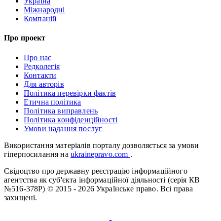
Україна
Міжнародні
Компаній
Про проект
Про нас
Редколегія
Контакти
Для авторів
Політика перевірки фактів
Етична політика
Політика виправлень
Політика конфіденційності
Умови надання послуг
Використання матеріалів порталу дозволяється за умови
гіперпосилання на
ukrainepravo.com
.
Свідоцтво про державну реєстрацію інформаційного
агентства як суб'єкта інформаційної діяльності (серія КВ
№516-378Р)
© 2015 - 2026 Українське право. Всі права
захищені.