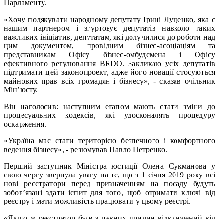
Парламенту.
«Хочу подякувати народному депутату Ірині Луценко, яка є
нашим партнером і згуртовує депутатів навколо таких
важливих ініціатив, депутатам, які долучилися до роботи над
цим документом, провідним бізнес-асоціаціям та
представникам Офісу бізнес-омбудсмена і Офісу
ефективного регулювання BRDO. Закликаю усіх депутатів
підтримати цей законопроект, адже його новації стосуються
майнових прав всіх громадян і бізнесу», - сказав очільник
Мін’юсту.
Він наголосив: наступним етапом мають стати зміни до
процесуальних кодексів, які удосконалять процедуру
оскарження.
«Україна має стати територією безпечного і комфортного
ведення бізнесу», - резюмував Павло Петренко.
Перший заступник Міністра юстиції Олена Сукманова у
свою чергу звернула увагу на те, що з 1 січня 2019 року всі
нові реєстратори перед призначенням на посаду будуть
зобов’язані здати іспит для того, щоб отримати ключі від
реєстру і мати можливість працювати у цьому реєстрі.
«Якщо ж реєстратор буде з певних причин відключений від