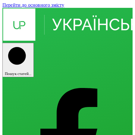
Перейти до основного змісту
Пошук статей...