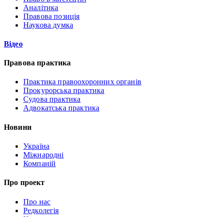
Аналітика
Правова позиція
Наукова думка
Відео
Правова практика
Практика правоохоронних органів
Прокурорська практика
Судова практика
Адвокатська практика
Новини
Україна
Міжнародні
Компаній
Про проект
Про нас
Редколегія