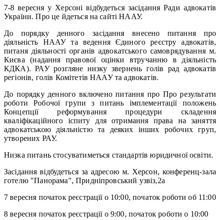
7-8 вересня у Херсоні відбудеться засідання Ради адвокатів
України. Про це йдеться на сайті НААУ.
До порядку денного засідання внесено питання про
діяльність НААУ та ведення Єдиного реєстру адвокатів,
питаня діяльності органів адвокатського самоврядування м.
Києва (надання правової оцінки втручанню в діяльність
КДКА). РАУ розгляне низку звернень голів рад адвокатів
регіонів, голів Комітетів НААУ та адвокатів.
До порядку денного включено питання про Про результати
роботи Робочої групи з питань імплементації положень
Концепції реформування процедури складення
кваліфікаційного іспиту для отримання права на заняття
адвокатською діяльністю та деяких інших робочих груп,
утворених РАУ.
Низка питань стосуватиметься стандартів юридичної освіти.
Засідання відбудеться за адресою м. Херсон, конференц-зала
готелю "Панорама", Придніпровський узвіз,2а
7 вересня початок реєстрації о 10:00, початок роботи об 11:00
8 вересня початок реєстрації о 9:00, початок роботи о 10:00