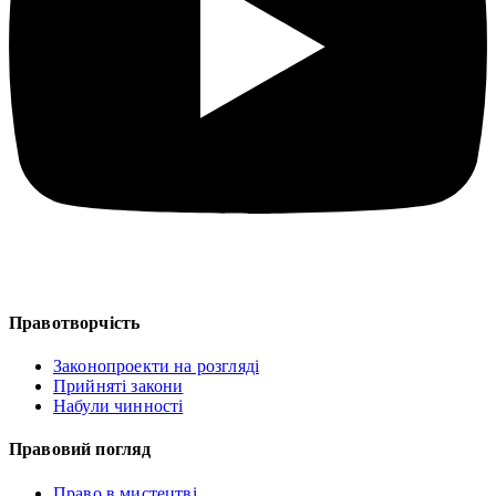
Правотворчість
Законопроекти на розгляді
Прийняті закони
Набули чинності
Правовий погляд
Право в мистецтві