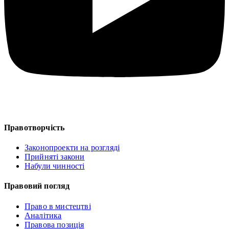
Правотворчість
Законопроекти на розгляді
Прийняті закони
Набули чинності
Правовий погляд
Право в мистецтві
Аналітика
Правова позиція