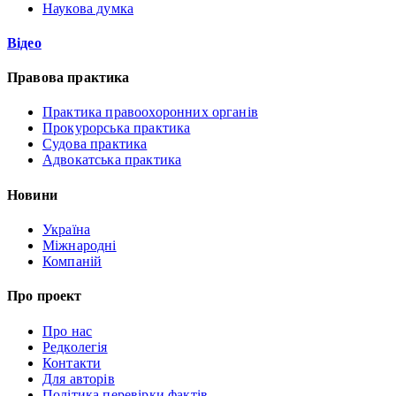
Наукова думка
Відео
Правова практика
Практика правоохоронних органів
Прокурорська практика
Судова практика
Адвокатська практика
Новини
Україна
Міжнародні
Компаній
Про проект
Про нас
Редколегія
Контакти
Для авторів
Політика перевірки фактів