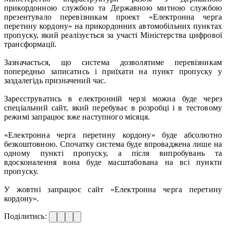
прикордонною службою та Державною митною службою
презентувало перевізникам проект «Електронна черга
перетину кордону» на прикордонних автомобільних пунктах
пропуску, який реалізується за участі Міністерства цифрової
трансформації.
Зазначається, що система дозволятиме перевізникам
попередньо записатись і приїхати на пункт пропуску у
заздалегідь призначений час.
Зареєструватись в електронній черзі можна буде через
спеціальний сайт, який перебуває в розробці і в тестовому
режимі запрацює вже наступного місяця.
«Електронна черга перетину кордону» буде абсолютно
безкоштовною. Спочатку система буде впроваджена лише на
одному пункті пропуску, а після випробувань та
вдосконалення вона буде масштабована на всі пункти
пропуску.
У жовтні запрацює сайт «Електронна черга перетину
кордону».
Поділитись: