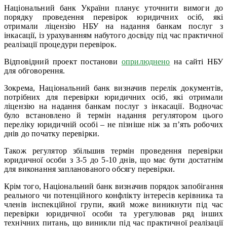
Національний банк України планує уточнити вимоги до
порядку проведення перевірок юридичних осіб, які
отримали ліцензію НБУ на надання банкам послуг з
інкасації, із урахуванням набутого досвіду під час практичної
реалізації процедури перевірок.
Відповідний проект постанови
оприлюднено
на сайті НБУ
для обговорення.
Зокрема, Національний банк визначив перелік документів,
потрібних для перевірки юридичних осіб, які отримали
ліцензію на надання банкам послуг з інкасації. Водночас
було встановлено й термін надання регулятором цього
переліку юридичній особі – не пізніше ніж за п’ять робочих
днів до початку перевірки.
Також регулятор збільшив термін проведення перевірки
юридичної особи з 3-5 до 5-10 днів, що має бути достатнім
для виконання запланованого обсягу перевірки.
Крім того, Національний банк визначив порядок запобігання
реального чи потенційного конфлікту інтересів керівника та
членів інспекційної групи, який може виникнути під час
перевірки юридичної особи та урегулював ряд інших
технічних питань, що виникли під час практичної реалізації