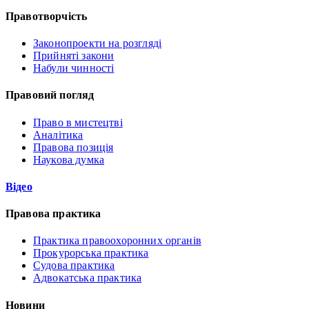
Правотворчість
Законопроекти на розгляді
Прийняті закони
Набули чинності
Правовий погляд
Право в мистецтві
Аналітика
Правова позиція
Наукова думка
Відео
Правова практика
Практика правоохоронних органів
Прокурорська практика
Судова практика
Адвокатська практика
Новини