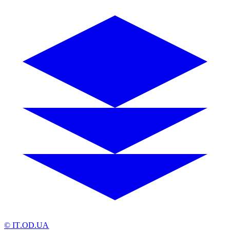
© IT.OD.UA