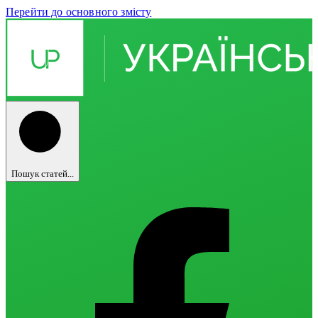
Перейти до основного змісту
Пошук статей...