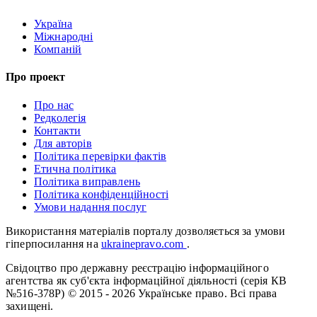
Україна
Міжнародні
Компаній
Про проект
Про нас
Редколегія
Контакти
Для авторів
Політика перевірки фактів
Етична політика
Політика виправлень
Політика конфіденційності
Умови надання послуг
Використання матеріалів порталу дозволяється за умови
гіперпосилання на
ukrainepravo.com
.
Свідоцтво про державну реєстрацію інформаційного
агентства як суб'єкта інформаційної діяльності (серія КВ
№516-378Р)
© 2015 - 2026 Українське право. Всі права
захищені.