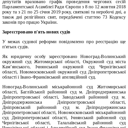
депутатів враховано графік проведення чергових сесій
Парламентської Асамблеї Ради Європи з 8 по 12 жовтня 2018
року та з 21 по 25 січня 2019 року, святкові та неробочі дні, а
також дні релігійних свят, передбачені статтею 73 Кодексу
законів про працю України.
Зареєстровано п'ять нових судів
У межах судової реформи повідомлено про реєстрацію ще
п'ятьох судів.
Як юридичну особу зареєстровано Новоград-Волинський
окружний суд Житомирської області, Окружний суд міста
Кам’янського, Ічнянський окружний суд Чернігівської
області, Новомосковський окружний суд Дніпропетровської
області і Івано-Франківський апеляційний суд.
Новоград-Волинський міськрайонний суд Житомирської
області, Баглійський районний суд м. Дніпродзержинська
Дніпропетровської області, Заводський районний суд м.
Дніпродзержинська Дніпропетровської області,
Дніпровський районний суд м. Дніпродзержинська
Дніпропетровської області, Новомосковський міськрайонний
суд Дніпропетровської області, Ічнянський районний суд
Чернігівської області, Талалаївський районний суд
Чернігівської області і Апеляційний суд Івано-Франківської