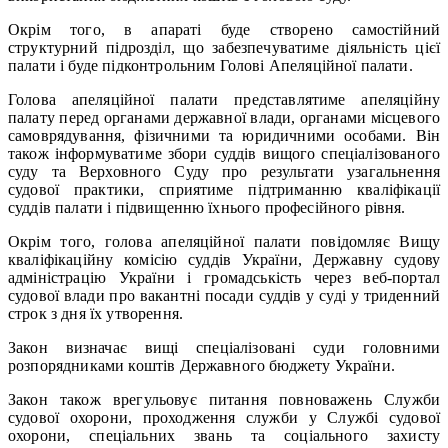
Окрім того, в апараті буде створено самостійний
структурний підрозділ, що забезпечуватиме діяльність цієї
палати і буде підконтрольним Голові Апеляційної палати.
Голова апеляційної палати представлятиме апеляційну
палату перед органами державної влади, органами місцевого
самоврядування, фізичними та юридичними особами. Він
також інформуватиме збори суддів вищого спеціалізованого
суду та Верховного Суду про результати узагальнення
судової практики, сприятиме підтриманню кваліфікації
суддів палати і підвищенню їхнього професійного рівня.
Окрім того, голова апеляційної палати повідомляє Вищу
кваліфікаційну комісію суддів України, Державну судову
адміністрацію України і громадськість через веб-портал
судової влади про вакантні посади суддів у суді у триденний
строк з дня їх утворення.
Закон визначає вищі спеціалізовані суди головними
розпорядниками коштів Державного бюджету України.
Закон також врегульовує питання повноважень Служби
судової охорони, проходження служби у Службі судової
охорони, спеціальних звань та соціального захисту