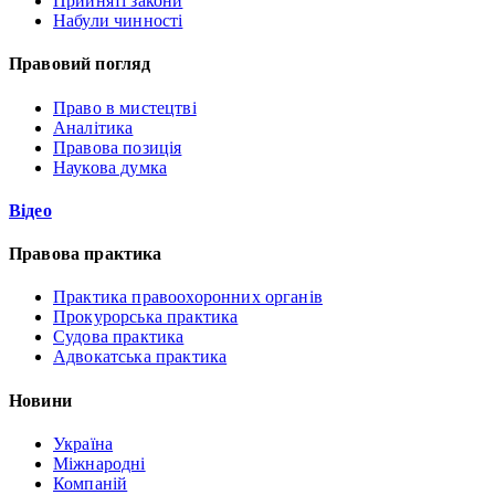
Прийняті закони
Набули чинності
Правовий погляд
Право в мистецтві
Аналітика
Правова позиція
Наукова думка
Відео
Правова практика
Практика правоохоронних органів
Прокурорська практика
Судова практика
Адвокатська практика
Новини
Україна
Міжнародні
Компаній