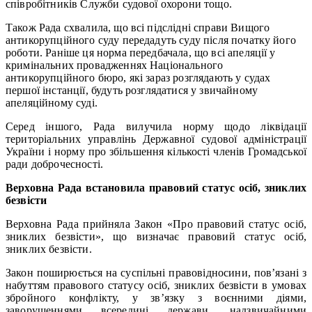
співробітників Служби судової охорони тощо.
Також Рада схвалила, що всі підслідні справи Вищого
антикорупційного суду передадуть суду після початку його
роботи. Раніше ця норма передбачала, що всі апеляції у
кримінальних провадженнях Національного
антикорупційного бюро, які зараз розглядають у судах
першої інстанції, будуть розглядатися у звичайному
апеляційному суді.
Серед іншого, Рада вилучила норму щодо ліквідації
територіальних управлінь Державної судової адміністрації
України і норму про збільшення кількості членів Громадської
ради доброчесності.
Верховна Рада встановила правовий статус осіб, зниклих
безвісти
Верховна Рада прийняла Закон «Про правовий статус осіб,
зниклих безвісти», що визначає правовий статус осіб,
зниклих безвісти.
Закон поширюється на суспільні правовідносини, пов’язані з
набуттям правового статусу осіб, зниклих безвісти в умовах
збройного конфлікту, у зв’язку з воєнними діями,
заворушеннями всередині держави, надзвичайними