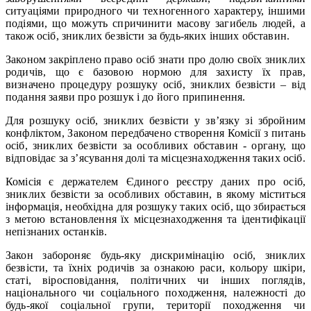
ситуаціями природного чи техногенного характеру, іншими
подіями, що можуть спричинити масову загибель людей, а
також осіб, зниклих безвісти за будь-яких інших обставин.
Законом закріплено право осіб знати про долю своїх зниклих
родичів, що є базовою нормою для захисту їх прав,
визначено процедуру розшуку осіб, зниклих безвісти – від
подання заяви про розшук і до його припинення.
Для розшуку осіб, зниклих безвісти у зв’язку зі збройним
конфліктом, Законом передбачено створення Комісії з питань
осіб, зниклих безвісти за особливих обставин - органу, що
відповідає за з’ясування долі та місцезнаходження таких осіб.
Комісія є держателем Єдиного реєстру даних про осіб,
зниклих безвісти за особливих обставин, в якому міститься
інформація, необхідна для розшуку таких осіб, що збирається
з метою встановлення їх місцезнаходження та ідентифікації
непізнаних останків.
Закон забороняє будь-яку дискримінацію осіб, зниклих
безвісти, та їхніх родичів за ознакою раси, кольору шкіри,
статі, віросповідання, політичних чи інших поглядів,
національного чи соціального походження, належності до
будь-якої соціальної групи, території походження чи