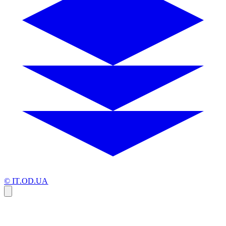
© IT.OD.UA