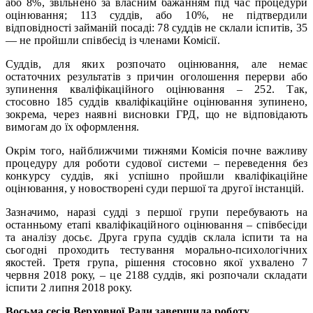
або 8%, звільнено за власним бажанням під час процедури
оцінювання; 113 суддів, або 10%, не підтвердили
відповідності займаній посаді: 78 суддів не склали іспитів, 35
— не пройшли співбесід із членами Комісії.
Суддів, для яких розпочато оцінювання, але немає
остаточних результатів з причин оголошення перерви або
зупинення кваліфікаційного оцінювання – 252. Так,
стосовно 185 суддів кваліфікаційне оцінювання зупинено,
зокрема, через наявні висновки ГРД, що не відповідають
вимогам до їх оформлення.
Окрім того, найближчими тижнями Комісія почне важливу
процедуру для роботи судової системи – переведення без
конкурсу суддів, які успішно пройшли кваліфікаційне
оцінювання, у новостворені суди першої та другої інстанцій.
Зазначимо, наразі судді з першої групи перебувають на
останньому етапі кваліфікаційного оцінювання – співбесіди
та аналізу досьє. Друга група суддів склала іспити та на
сьогодні проходить тестування морально-психологічних
якостей. Третя група, рішення стосовно якої ухвалено 7
червня 2018 року, – це 2188 суддів, які розпочали складати
іспити 2 липня 2018 року.
Восьма сесія Верховної Ради завершила роботу