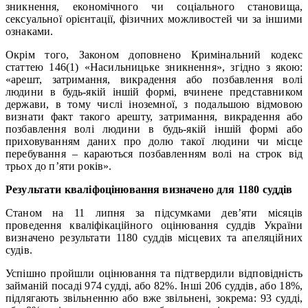
зникнення, економічного чи соціального становища,
сексуальної орієнтації, фізичних можливостей чи за іншими
ознаками.
Окрім того, Законом доповнено Кримінальний кодекс
статтею 146(1) «Насильницьке зникнення», згідно з якою:
«арешт, затримання, викрадення або позбавлення волі
людини в будь-якій іншій формі, вчинене представником
держави, в тому числі іноземної, з подальшою відмовою
визнати факт такого арешту, затримання, викрадення або
позбавлення волі людини в будь-якій іншій формі або
приховуванням даних про долю такої людини чи місце
перебування – караються позбавленням волі на строк від
трьох до п’яти років».
Результати кваліфоцінювання визначено для 1180 суддів
Станом на 11 липня за підсумками дев’яти місяців
проведення кваліфікаційного оцінювання суддів України
визначено результати 1180 суддів місцевих та апеляційних
судів.
Успішно пройшли оцінювання та підтвердили відповідність
займаній посаді 974 судді, або 82%. Інші 206 суддів, або 18%,
підлягають звільненню або вже звільнені, зокрема: 93 судді,