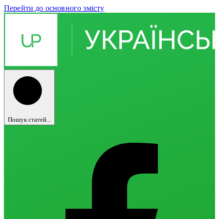
Перейти до основного змісту
Пошук статей...