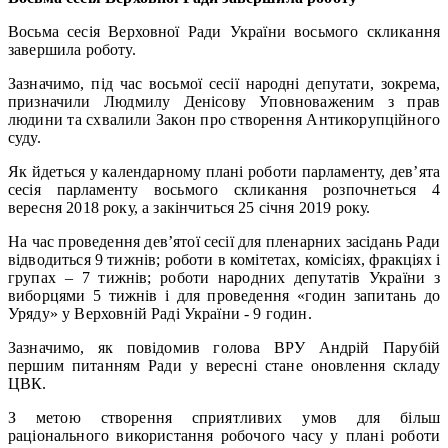
Восьма сесія Верховної Ради України восьмого скликання
завершила роботу.
Зазначимо, під час восьмої сесії народні депутати, зокрема,
призначили Людмилу Денісову Уповноваженим з прав
людини та схвалили Закон про створення Антикорупційного
суду.
Як йдеться у календарному плані роботи парламенту, дев’ята
сесія парламенту восьмого скликання розпочнеться 4
вересня 2018 року, а закінчиться 25 січня 2019 року.
На час проведення дев’ятої сесії для пленарних засідань Ради
відводиться 9 тижнів; роботи в комітетах, комісіях, фракціях і
групах – 7 тижнів; роботи народних депутатів України з
виборцями 5 тижнів і для проведення «годин запитань до
Уряду» у Верховній Раді України - 9 годин.
Зазначимо, як повідомив голова ВРУ Андрій Парубій
першим питанням Ради у вересні стане оновлення складу
ЦВК.
З метою створення сприятливих умов для більш
раціонального використання робочого часу у плані роботи