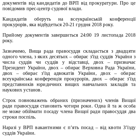
документів від кандидатів до ВРП від прокуратури. Про це
повідомив прес-центр судової влади.
Кандидатів оберуть на всеукраїнській конференції
прокурорів, яка відбудеться 20-21 грудня 2018 року.
Прийому документів завершиться 24:00 19 листопада 2018
року.
Зазначимо, Вища рада правосуддя складається з двадцяти
одного члена, з яких десятьох – обирає з'їзд суддів України з
числа суддів чи суддів у відставці, двох – призначає
Президент України, двох – обирає Верховна Рада України,
двох – обирає з'їзд адвокатів України, двох – обирає
всеукраїнська конференція прокурорів, двох – обирає з'їзд
представників юридичних вищих навчальних закладів та
наукових установ.
Строк повноважень обраних (призначених) членів Вищої
ради правосуддя становить чотири роки. Одна й та ж особа
не може обіймати посаду члена Вищої ради правосуддя два
строки поспіль.
Наразі у ВРП вакантними є п’ять посад – від квоти З’їзду
суддів України.