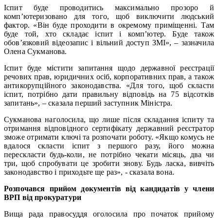
Іспит буде проводитись максимально прозоро й
комп’ютеризовано для того, щоб виключити людський
фактор. «Він буде проходити в окремому приміщенні. Там
буде той, хто складає іспит і комп’ютер. Буде також
обов’язковий відеозапис і вільний доступ ЗМІ», – зазначила
Олена Сукманова.
Іспит буде містити запитання щодо державної реєстрації
речових прав, юридичних осіб, корпоративних прав, а також
антикорупційного законодавства. «Для того, щоб скласти
іспит, потрібно дати правильну відповідь на 75 відсотків
запитань», – сказала перший заступник Міністра.
Сукманова наголосила, що лише після складання іспиту та
отримання відповідного сертифікату державний реєстратор
зможе отримати ключі та розпочати роботу. «Якщо комусь не
вдалося скласти іспит з першого разу, його можна
перескласти будь-коли, не потрібно чекати місяць, два чи
три, щоб спробувати це зробити знову. Будь ласка, вивчіть
законодавство і приходьте ще раз», - сказала вона.
Розпочався прийом документів від кандидатів у члени
ВРП від прокуратури
Вища рада правосуддя оголосила про початок прийому