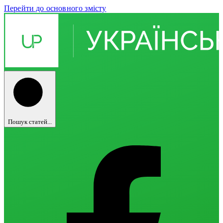
Перейти до основного змісту
Пошук статей...