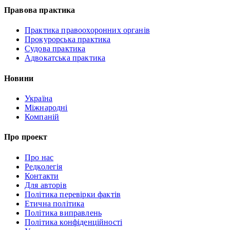
Правова практика
Практика правоохоронних органів
Прокурорська практика
Судова практика
Адвокатська практика
Новини
Україна
Міжнародні
Компаній
Про проект
Про нас
Редколегія
Контакти
Для авторів
Політика перевірки фактів
Етична політика
Політика виправлень
Політика конфіденційності