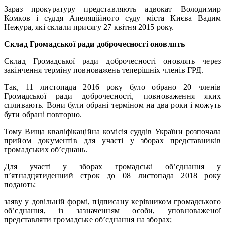
Зараз прокуратуру представляють адвокат Володимир
Комков і суддя Апеляційного суду міста Києва Вадим
Нежура, які склали присягу 27 квітня 2015 року.
Склад Громадської ради доброчесності оновлять
Склад Громадської ради доброчесності оновлять через
закінчення терміну повноважень теперішніх членів ГРД.
Так, 11 листопада 2016 року було обрано 20 членів
Громадської ради доброчесності, повноваження яких
спливають. Вони були обрані терміном на два роки і можуть
бути обрані повторно.
Тому Вища кваліфікаційна комісія суддів України розпочала
прийом документів для участі у зборах представників
громадських об’єднань.
Для участі у зборах громадські об’єднання у
п’ятнадцятиденний строк до 08 листопада 2018 року
подають:
заяву у довільній формі, підписану керівником громадського
об’єднання, із зазначенням особи, уповноваженої
представляти громадське об’єднання на зборах;