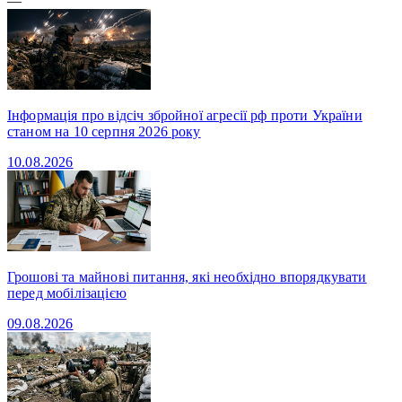
—
Інформація про відсіч збройної агресії рф проти України
станом на 10 серпня 2026 року
10.08.2026
Грошові та майнові питання, які необхідно впорядкувати
перед мобілізацією
09.08.2026