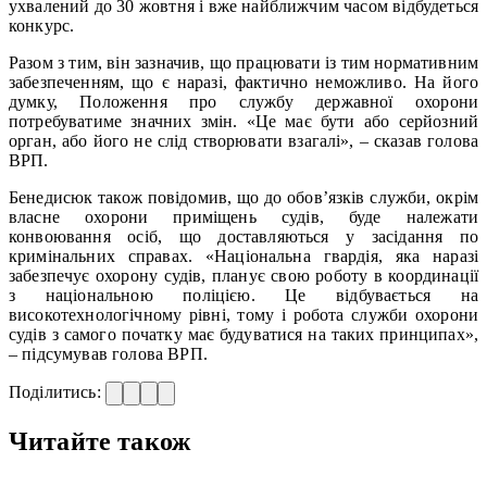
ухвалений до 30 жовтня і вже найближчим часом відбудеться
конкурс.
Разом з тим, він зазначив, що працювати із тим нормативним
забезпеченням, що є наразі, фактично неможливо. На його
думку, Положення про службу державної охорони
потребуватиме значних змін. «Це має бути або серйозний
орган, або його не слід створювати взагалі», – сказав голова
ВРП.
Бенедисюк також повідомив, що до обов’язків служби, окрім
власне охорони приміщень судів, буде належати
конвоювання осіб, що доставляються у засідання по
кримінальних справах. «Національна гвардія, яка наразі
забезпечує охорону судів, планує свою роботу в координації
з національною поліцією. Це відбувається на
високотехнологічному рівні, тому і робота служби охорони
судів з самого початку має будуватися на таких принципах»,
– підсумував голова ВРП.
Поділитись:
Читайте також