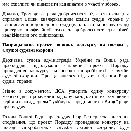
має схвалити чи відмовити кандидатам в участі у зборах.
Додамо, Громадська рада доброчесності була створена для
сприяння Вищій кваліфікаційній комісії суддів України у
встановленні відповідності судді (кандидата на посаду судді)
критеріям професійної етики та доброчесності для цілей
кваліфікаційного оцінювання.
Напрацьовано проект порядку конкурсу на посади у
Службі судової охорони
Державна судова адміністрація України та Вища рада
правосуддя підготували спільний проект Порядку
проведення конкурсу на посади співробітників Служби
судової охорони. Про це йшлося під час засідання Ради
суддів України.
Згідно з документом, ДСА утворить єдину конкурсну
комісію для проведення відбору кандидатів на заміщення
керівних посад, до якої увійдуть і представники Вищої ради
правосуддя.
Голова Вищої Ради правосуддя Ігор Бенедисюк висловив
сподівання, що проект Порядку проведення конкурсу на
посади співробітників служби судової охорони, буде