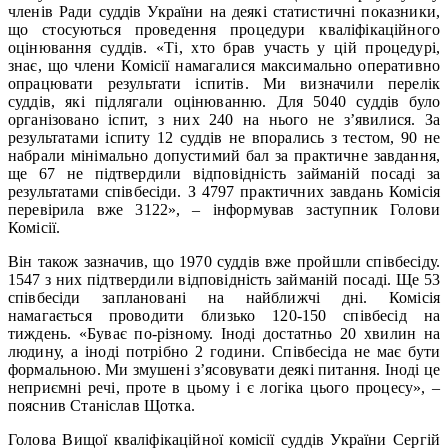
членів Ради суддів України на деякі статистичні показники,
що стосуються проведення процедури кваліфікаційного
оцінювання суддів. «Ті, хто брав участь у цій процедурі,
знає, що члени Комісії намагалися максимально оперативно
опрацювати результати іспитів. Ми визначили перелік
суддів, які підлягали оцінюванню. Для 5040 суддів було
організовано іспит, з них 240 на нього не з’явилися. За
результатами іспиту 12 суддів не впорались з тестом, 90 не
набрали мінімально допустимий бал за практичне завдання,
ще 67 не підтвердили відповідність займаній посаді за
результатами співбесіди. З 4797 практичних завдань Комісія
перевірила вже 3122», – інформував заступник Голови
Комісії.
Він також зазначив, що 1970 суддів вже пройшли співбесіду.
1547 з них підтвердили відповідність займаній посаді. Ще 53
співбесіди заплановані на найближчі дні. Комісія
намагається проводити близько 120-150 співбесід на
тиждень. «Буває по-різному. Іноді достатньо 20 хвилин на
людину, а іноді потрібно 2 години. Співбесіда не має бути
формальною. Ми змушені з’ясовувати деякі питання. Іноді це
неприємні речі, проте в цьому і є логіка цього процесу», –
пояснив Станіслав Щотка.
Голова Вищої кваліфікаційної комісії суддів України Сергій