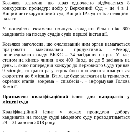
Козьяков зазначив, що зараз одночасно відбувається 8
конкурсних процедур: добір у Верховний Суд – це 4 в 1,
Вищий антикорупційний суд, Вищий ІР-суд та їх апеляційні
палати.
У понеділок екзамени почнуть складати більш ніж 800
кандидатів на посаду суддів судів першої інстанції.
Козьяков наголосив, що очолюваний ним орган намагається
працювати максимально продуктивно. «Рекорд
попереднього складу ВККС – 74 засідання на рік. У нас,
станом на кінець липня, вже 400. Іноді це до 5 засідань на
день. І, якщо попередній конкурс до Верховного Суду тривав
9 місяців, то цього разу строк його проведення планується
скоротити до 6 місяців. Втім, це буде залежати від тривалості
окремих етапів, зокрема – співбесід», – інформував Голова
Комісії.
Призначено кваліфікаційний іспит для кандидатів у
місцеві суди
Кваліфікаційний іспит у межах процедури добору
кандидатів на посаду судді місцевого суду проводитиметься
29 – 31 жовтня 2018 року.