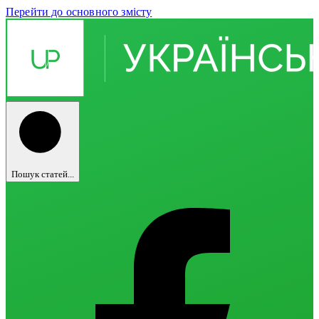
Перейти до основного змісту
Пошук статей...