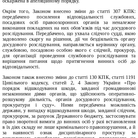
оскаржена в апеляційному порядку.
Окрім того, Законом внесено зміни до статті 307 КПК:
передбачено посилення відповідальності службових,
посадових осіб правоохоронних органів за неналежне
виконання покладених на них обов’язків під час досудового
розслідування. Передбачено, що ухвала слідчого судді, якою
задоволено скаргу на рішення, дії чи бездіяльність органу
досудового розслідування, направляється керівнику органу,
службовою, посадовою особою якого є слідчий, прокурор,
для організації проведення службового розслідування та
вирішення питання щодо притягнення винних осіб до
відповідальності.
Законом також внесено зміни до статті 130 КПК, статті 1191
Цивільного кодексу, статей 2, 4 Закону України «Про
порядок відшкодування шкоди, завданої громадянинові
незаконними діями органів, що здійснюють оперативно-
розшукову діяльність, органів досудового розслідування,
прокуратури і суду». Ними передбачена можливість
держави, у випадку відшкодування шкоди, завданої слідчим,
прокурором, за рахунок Державного бюджету, застосовувати
право зворотної вимоги до винних осіб у разі встановлення
в їх діях складу не лише кримінального правопорушення, а й
за наявності ознак дисциплінарного проступку за