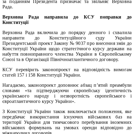
за поданням Президента призначає та звільняє Верховна
Рада.
Верховна Рада направила до КСУ поправки до
Конституції
Верховна Рада включила до порядку денного і схвалила
направити до Конституційного суду України
Президентський проект Закону № 9037 про внесення змін до
Конституції України щодо стратегічного курсу держави на
набуття повноправного членства України в Європейському
Союзі та в Організації Північноатлантичного договору.
КСУ перевірить законопроект на відповідність вимогам
статей 157 і 158 Конституції України.
Нагадаємо, законопроект доповнює абзац п’ятий преамбули
словами «та підтверджуючи європейську ідентичність
українського народу і незворотність європейського і
євроатлантичного курсу України».
З Конституції України також виключається положення, яке
передбачає використання існуючих військових баз на
території України для тимчасового перебування іноземних
військових формувань на умовах оренди відповідно до
міжнародних договорів.