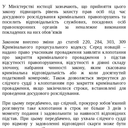
У Міністерстві юстиції зазначають, що прийняття цього
закону підвищить рівень захисту прав осіб під час
досудового розслідування кримінальних правопорушень та
посилить відповідальність службових, посадових осіб
правоохоронних органів за неналежне виконання
покладених на них обов’язків
Законом внесено зміни до статей 220, 284, 303, 309
Кримінального процесуального кодексу. Серед новацій –
надано право учасникам провадження заявляти клопотання
про закриття кримінального провадження з підстав
відсутності правопорушення, відсутності в діянні складу
злочину, набрання чинності закону, яким скасована
кримінальна відповідальність або ж коли досягнутий
податковий компроміс. Також дозволяється звернутися до
слідчого судді з клопотанням про закриття кримінального
провадження, якщо закінчилися строки, встановлені для
проведення досудового розслідування.
При цьому передбачено, що слідчий, прокурор зобов’язаний
розглянути таке клопотання в строк не більше 3 днів з
моменту подання і задовольнити за наявності відповідних
підстав. При цьому передбачено, що ухвала слідчого судді
про відмову у задоволенні відповідної скарги може бути