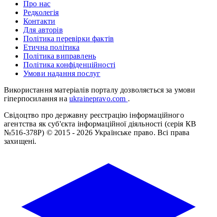
Про нас
Редколегія
Контакти
Для авторів
Політика перевірки фактів
Етична політика
Політика виправлень
Політика конфіденційності
Умови надання послуг
Використання матеріалів порталу дозволяється за умови
гіперпосилання на
ukrainepravo.com
.
Свідоцтво про державну реєстрацію інформаційного
агентства як суб'єкта інформаційної діяльності (серія КВ
№516-378Р)
© 2015 - 2026 Українське право. Всі права
захищені.