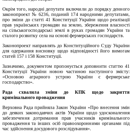
Окрім того, народні депутати включили до порядку денного
законопроект № 6236, поданий 174 народними депутатами,
про зміни до статті 41 Конституції України щодо реалізації
прав українських громадян на землю, збереження власності
на сільськогосподарські землі в руках громадян України та
сталого розвитку села на основі фермерських господарств.
Законопроект направлять до Конституційного Суду України
для одержання висновку щодо відповідності його вимогам
статей 157 і 158 Конституції.
Зазначимо, документом пропонується доповнити статтю 41
Конституції України новою частиною наступного змісту:
«Основою аграрного устрою України є фермерське
господарство».
Рада схвалила зміни до КПК щодо закриття
кримінального провадження
Верховна Рада прийняла Закон України «Про внесення змін
до деяких законодавчих актів України щодо удосконалення
забезпечення дотримання прав учасників кримінального
провадження та інших осіб правоохоронними органами під
час здійснення досудового розслідування».