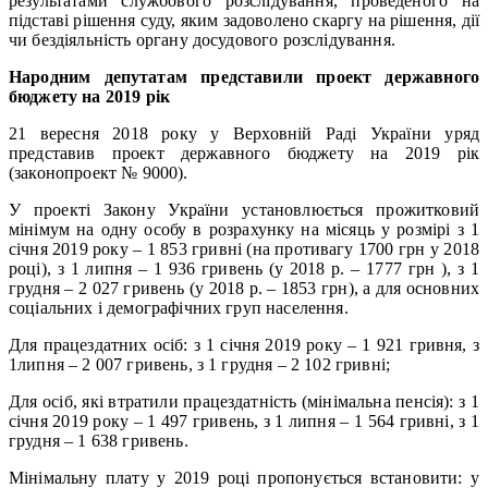
результатами службового розслідування, проведеного на
підставі рішення суду, яким задоволено скаргу на рішення, дії
чи бездіяльність органу досудового розслідування.
Народним депутатам представили проект державного
бюджету на 2019 рік
21 вересня 2018 року у Верховній Раді України уряд
представив проект державного бюджету на 2019 рік
(законопроект № 9000).
У проекті Закону України установлюється прожитковий
мінімум на одну особу в розрахунку на місяць у розмірі з 1
січня 2019 року – 1 853 гривні (на противагу 1700 грн у 2018
році), з 1 липня – 1 936 гривень (у 2018 р. – 1777 грн ), з 1
грудня – 2 027 гривень (у 2018 р. – 1853 грн), а для основних
соціальних і демографічних груп населення.
Для працездатних осіб: з 1 січня 2019 року – 1 921 гривня, з
1липня – 2 007 гривень, з 1 грудня – 2 102 гривні;
Для осіб, які втратили працездатність (мінімальна пенсія): з 1
січня 2019 року – 1 497 гривень, з 1 липня – 1 564 гривні, з 1
грудня – 1 638 гривень.
Мінімальну плату у 2019 році пропонується встановити: у