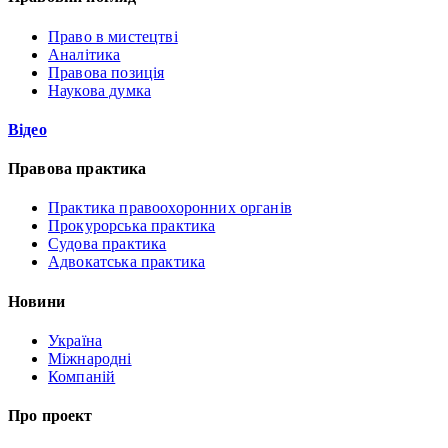
Право в мистецтві
Аналітика
Правова позиція
Наукова думка
Відео
Правова практика
Практика правоохоронних органів
Прокурорська практика
Судова практика
Адвокатська практика
Новини
Україна
Міжнародні
Компаній
Про проект