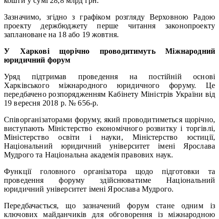
кошти у сумі 28,8 млрд грн.
Зазначимо, згідно з графіком розгляду Верховною Радою
проекту держбюджету перше читання законопроекту
заплановане на 18 або 19 жовтня.
У Харкові щорічно проводитимуть Міжнародний
юридичний форум
Уряд підтримав проведення на постійній основі
Харківського міжнародного юридичного форуму. Це
передбачено розпорядженням Кабінету Міністрів України від
19 вересня 2018 р. № 656-р.
Співорганізаторами форуму, який проводитиметься щорічно,
виступають Міністерство економічного розвитку і торгівлі,
Міністерство освіти і науки, Міністерство юстиції,
Національний юридичний університет імені Ярослава
Мудрого та Національна академія правових наук.
Функції головного організатора щодо підготовки та
проведення форуму здійснюватиме Національний
юридичний університет імені Ярослава Мудрого.
Передбачається, що зазначений форум стане одним із
ключових майданчиків для обговорення із міжнародною