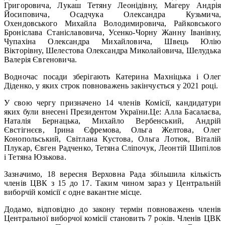
Григоровича, Лукаш Тетяну Леонідівну, Магеру Андрія
Йосиповича, Осадчука Олександра Кузьмича,
Охендовського Михайла Володимировича, Райковського
Броніслава Станіславовича, Усенко-Чорну Жанну Іванівну,
Чупахіна Олександра Михайловича, Швець Юлію
Вікторівну, Шелестова Олександра Миколайовича, Шелудька
Валерія Євгеновича.
Водночас посади зберігають Катерина Махніцька і Олег
Діденко, у яких строк повноважень закінчується у 2021 році.
У свою чергу призначено 14 членів Комісії, кандидатури
яких були внесені Президентом України.Це: Алла Басалаєва,
Наталія Бернацька, Михайло Вербенський, Андрій
Євстігнєєв, Ірина Єфремова, Ольга Желтова, Олег
Конопольський, Світлана Кустова, Ольга Лотюк, Віталій
Плукар, Євген Радченко, Тетяна Сліпочук, Леонтій Шипілов
і Тетяна Юзькова.
Зазначимо, 18 вересня Верховна Рада збільшила кількість
членів ЦВК з 15 до 17. Таким чином зараз у Центральній
виборчій комісії є одне вакантне місце.
Додамо, відповідно до закону термін повноважень членів
Центральної виборчої комісії становить 7 років. Членів ЦВК