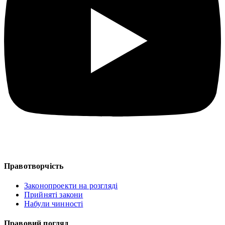
Правотворчість
Законопроекти на розгляді
Прийняті закони
Набули чинності
Правовий погляд