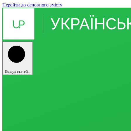
Перейти до основного змісту
Пошук статей...