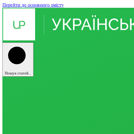
Перейти до основного змісту
Пошук статей...