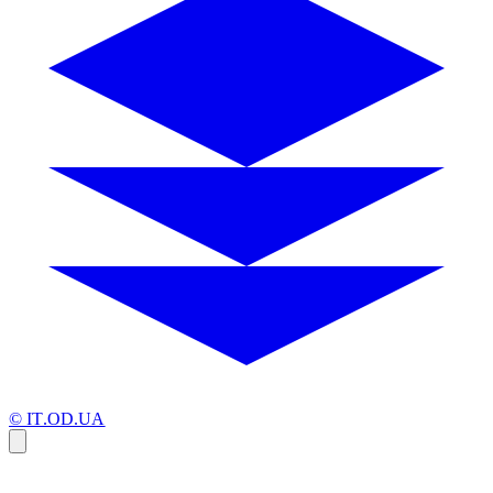
© IT.OD.UA