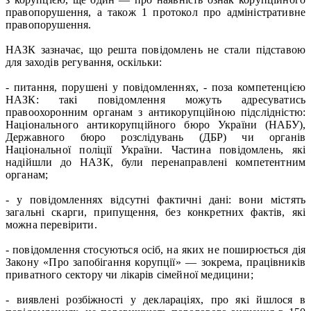
правопорушення, а також 1 протокол про адміністративне
правопорушення.
НАЗК зазначає, що решта повідомлень не стали підставою
для заходів регування, оскільки:
- питання, порушені у повідомленнях, - поза компетенцією
НАЗК: такі повідомлення можуть адресуватись
правоохоронним органам з антикорупційною підслідністю:
Національного антикорупційного бюро України (НАБУ),
Державного бюро розслідувань (ДБР) чи органів
Національної поліції України. Частина повідомлень, які
надійшли до НАЗК, були перенаправлені компетентним
органам;
- у повідомленнях відсутні фактичні дані: вони містять
загальні скарги, припущення, без конкретних фактів, які
можна перевірити.
- повідомлення стосуються осіб, на яких не поширюється дія
Закону «Про запобігання корупції» — зокрема, працівників
приватного сектору чи лікарів сімейної медицини;
- виявлені розбіжності у деклараціях, про які йшлося в