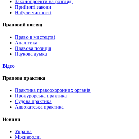
Законопроекти на розгляді
Прийняті закони
Набули чинності
Правовий погляд
Право в мистецтві
Аналітика
Правова позиція
Наукова думка
Відео
Правова практика
Практика правоохоронних органів
Прокурорська практика
Судова практика
Адвокатська практика
Новини
Україна
Міжнародні