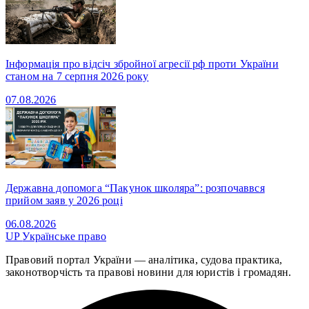
Інформація про відсіч збройної агресії рф проти України
станом на 7 серпня 2026 року
07.08.2026
Державна допомога “Пакунок школяра”: розпочаввся
прийом заяв у 2026 році
06.08.2026
UP
Українське право
Правовий портал України — аналітика, судова практика,
законотворчість та правові новини для юристів і громадян.