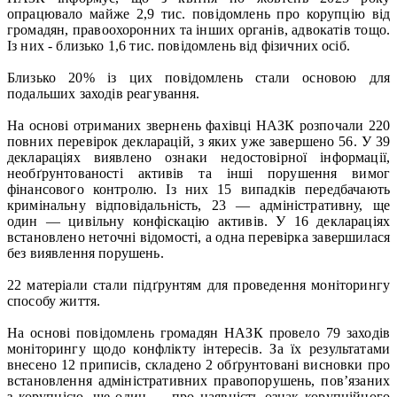
опрацювало майже 2,9 тис. повідомлень про корупцію від
громадян, правоохоронних та інших органів, адвокатів тощо.
Із них - близько 1,6 тис. повідомлень від фізичних осіб.
Близько 20% із цих повідомлень стали основою для
подальших заходів реагування.
На основі отриманих звернень фахівці НАЗК розпочали 220
повних перевірок декларацій, з яких уже завершено 56. У 39
деклараціях виявлено ознаки недостовірної інформації,
необґрунтованості активів та інші порушення вимог
фінансового контролю. Із них 15 випадків передбачають
кримінальну відповідальність, 23 — адміністративну, ще
один — цивільну конфіскацію активів. У 16 деклараціях
встановлено неточні відомості, а одна перевірка завершилася
без виявлення порушень.
22 матеріали стали підґрунтям для проведення моніторингу
способу життя.
На основі повідомлень громадян НАЗК провело 79 заходів
моніторингу щодо конфлікту інтересів. За їх результатами
внесено 12 приписів, складено 2 обґрунтовані висновки про
встановлення адміністративних правопорушень, пов’язаних
з корупцією, ще один — про наявність ознак корупційного