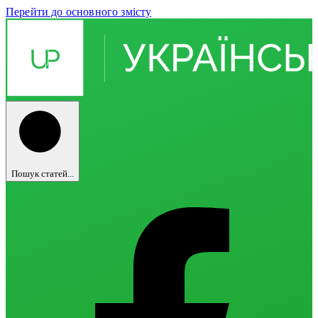
Перейти до основного змісту
Пошук статей...