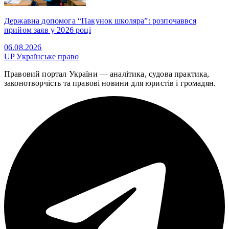
Державна допомога “Пакунок школяра”: розпочаввся
прийом заяв у 2026 році
06.08.2026
UP
Українське право
Правовий портал України — аналітика, судова практика,
законотворчість та правові новини для юристів і громадян.