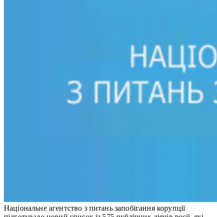
Національне агентство з питань запобігання корупції
підготувало новий список із 575 публічних діячів росії, які