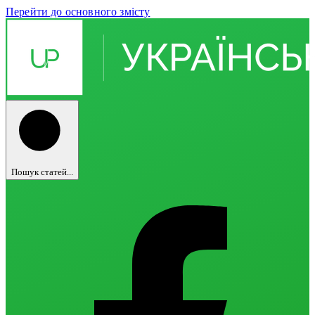
Перейти до основного змісту
Пошук статей...