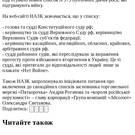
підтримують війну.
На веб-сайті НАЗК зазначається, що у списку:
- голова та судді Конституційного суду рф;
- керівництво та судді Верховного Суду рф, керівництво
Верховних Судів суб’єктів федерації;
- керівництво касаційних, апеляційних, обласних, крайових,
арбітражних судів рф;
- судді районних судів, які переслідували за вираження
протесту проти військового вторгнення в Україну. Це ті
судді, які притягали до відповідальності людей лише за
плакати «Нет Войне».
Також НАЗК запропонувало ініціювати питання про
включення до санкційних списків засновника торговельної
мережі «Пятьорочка» Андрія Рогачова та «короля російської
нерухомості» – главу корпорації «Група компаній «Абсолют»
Олександра Светакова.
Поділитись:
Читайте також