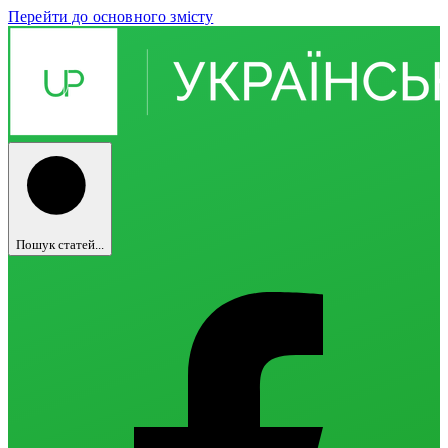
Перейти до основного змісту
Пошук статей...