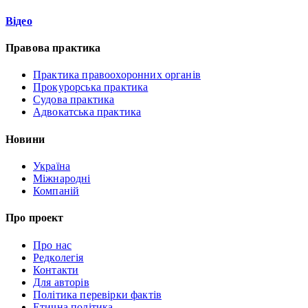
Відео
Правова практика
Практика правоохоронних органів
Прокурорська практика
Судова практика
Адвокатська практика
Новини
Україна
Міжнародні
Компаній
Про проект
Про нас
Редколегія
Контакти
Для авторів
Політика перевірки фактів
Етична політика