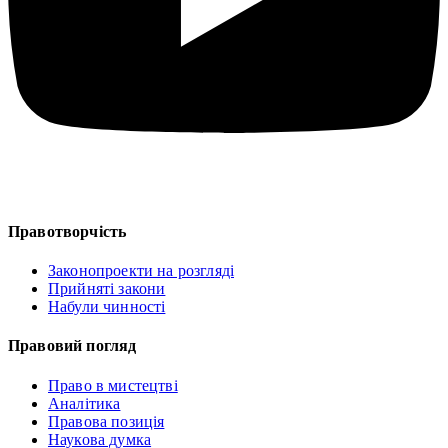
Правотворчість
Законопроекти на розгляді
Прийняті закони
Набули чинності
Правовий погляд
Право в мистецтві
Аналітика
Правова позиція
Наукова думка