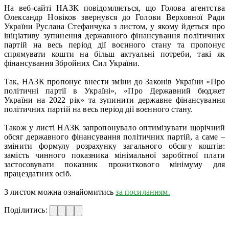
На веб-сайті НАЗК повідомляється, що Голова агентства
Олександр Новіков звернувся до Голови Верховної Ради
України Руслана Стефанчука з листом, у якому йдеться про
ініціативу зупинення державного фінансування політичних
партій на весь період дії воєнного стану та пропонує
спрямувати кошти на більш актуальні потреби, такі як
фінансування Збройних Сил України.
Так, НАЗК пропонує внести зміни до Законів України «Про
політичні партії в Україні», «Про Державний бюджет
України на 2022 рік» та зупинити державне фінансування
політичних партій на весь період дії воєнного стану.
Також у листі НАЗК запропонувало оптимізувати щорічний
обсяг державного фінансування політичних партій, а саме –
змінити формулу розрахунку загального обсягу коштів:
замість чинного показника мінімальної заробітної плати
застосовувати показник прожиткового мінімуму для
працездатних осіб.
З листом можна ознайомитись
за посиланням.
Поділитись: