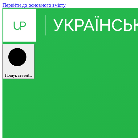
Перейти до основного змісту
Пошук статей...