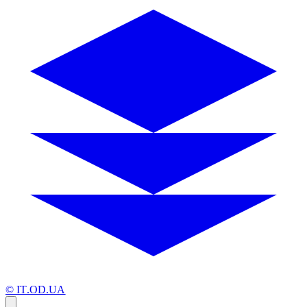
© IT.OD.UA