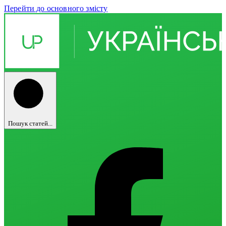
Перейти до основного змісту
Пошук статей...