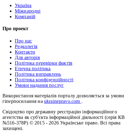
Україна
Міжнародні
Компаній
Про проект
Про нас
Редколегія
Контакти
Для авторів
Політика перевірки фактів
Етична політика
Політика виправлень
Політика конфіденційності
Умови надання послуг
Використання матеріалів порталу дозволяється за умови
гіперпосилання на
ukrainepravo.com
.
Свідоцтво про державну реєстрацію інформаційного
агентства як суб'єкта інформаційної діяльності (серія КВ
№516-378Р)
© 2015 - 2026 Українське право. Всі права
захищені.