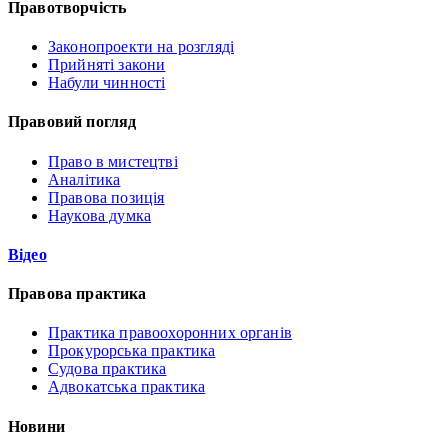
Правотворчість
Законопроекти на розгляді
Прийняті закони
Набули чинності
Правовий погляд
Право в мистецтві
Аналітика
Правова позиція
Наукова думка
Відео
Правова практика
Практика правоохоронних органів
Прокурорська практика
Судова практика
Адвокатська практика
Новини