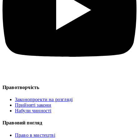
Правотворчість
Законопроекти на розгляді
Прийняті закони
Набули чинності
Правовий погляд
Право в мистецтві