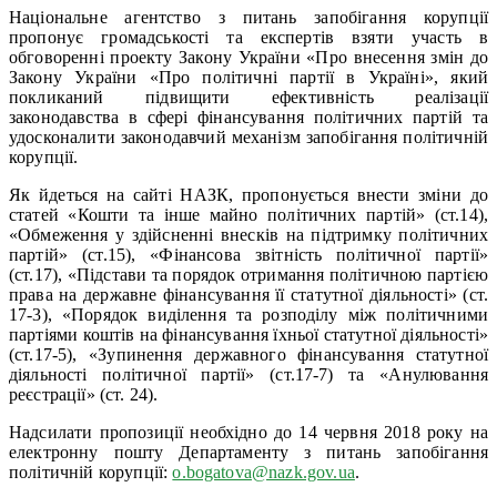
Національне агентство з питань запобігання корупції
пропонує громадськості та експертів взяти участь в
обговоренні проекту Закону України «Про внесення змін до
Закону України «Про політичні партії в Україні», який
покликаний підвищити ефективність реалізації
законодавства в сфері фінансування політичних партій та
удосконалити законодавчий механізм запобігання політичній
корупції.
Як йдеться на сайті НАЗК, пропонується внести зміни до
статей «Кошти та інше майно політичних партій» (ст.14),
«Обмеження у здійсненні внесків на підтримку політичних
партій» (ст.15), «Фінансова звітність політичної партії»
(ст.17), «Підстави та порядок отримання політичною партією
права на державне фінансування її статутної діяльності» (ст.
17-3), «Порядок виділення та розподілу між політичними
партіями коштів на фінансування їхньої статутної діяльності»
(ст.17-5), «Зупинення державного фінансування статутної
діяльності політичної партії» (ст.17-7) та «Анулювання
реєстрації» (ст. 24).
Надсилати пропозиції необхідно до 14 червня 2018 року на
електронну пошту Департаменту з питань запобігання
політичній корупції:
o.bogatova@nazk.gov.ua
.