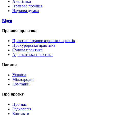
Аналітика
Правова позиція
Наукова думка
Відео
Правова практика
Практика правоохоронних органів
Прокурорська практика
Судова практика
Адвокатська практика
Новини
Україна
Міжнародні
Компаній
Про проект
Про нас
Редколегія
Контакти