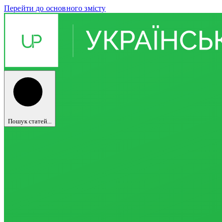
Перейти до основного змісту
Пошук статей...