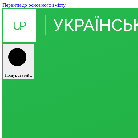
Перейти до основного змісту
Пошук статей...