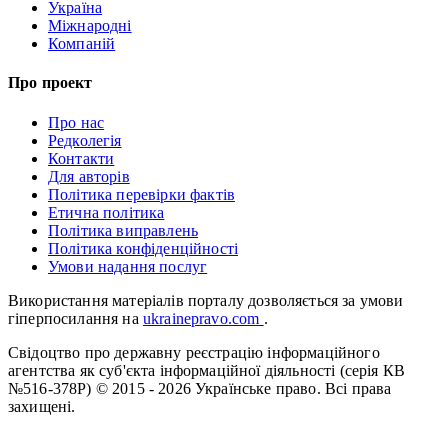
Україна
Міжнародні
Компаній
Про проект
Про нас
Редколегія
Контакти
Для авторів
Політика перевірки фактів
Етична політика
Політика виправлень
Політика конфіденційності
Умови надання послуг
Використання матеріалів порталу дозволяється за умови
гіперпосилання на
ukrainepravo.com
.
Свідоцтво про державну реєстрацію інформаційного
агентства як суб'єкта інформаційної діяльності (серія КВ
№516-378Р)
© 2015 - 2026 Українське право. Всі права
захищені.