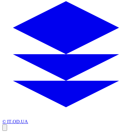
© IT.OD.UA