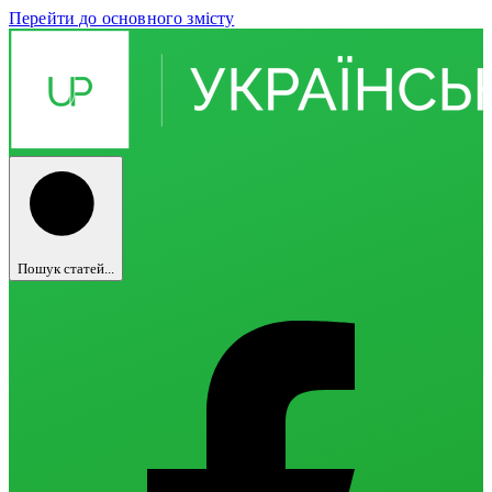
Перейти до основного змісту
Пошук статей...