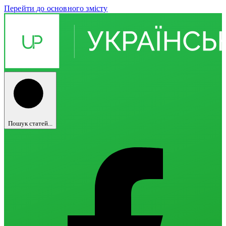
Перейти до основного змісту
Пошук статей...