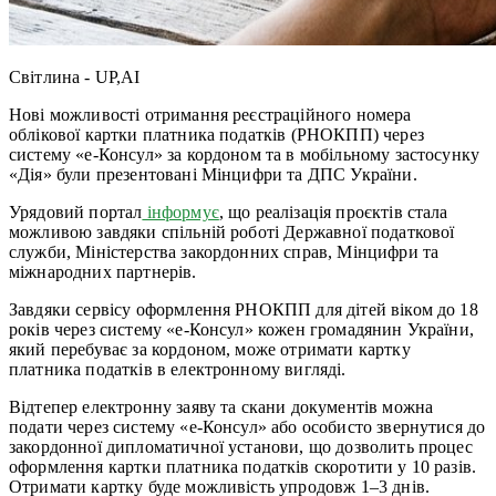
Світлина - UP,AI
Нові можливості отримання реєстраційного номера
облікової картки платника податків (РНОКПП) через
систему «е-Консул» за кордоном та в мобільному застосунку
«Дія» були презентовані Мінцифри та ДПС України.
Урядовий портал
інформує
, що реалізація проєктів стала
можливою завдяки спільній роботі Державної податкової
служби, Міністерства закордонних справ, Мінцифри та
міжнародних партнерів.
Завдяки сервісу оформлення РНОКПП для дітей віком до 18
років через систему «е-Консул» кожен громадянин України,
який перебуває за кордоном, може отримати картку
платника податків в електронному вигляді.
Відтепер електронну заяву та скани документів можна
подати через систему «е-Консул» або особисто звернутися до
закордонної дипломатичної установи, що дозволить процес
оформлення картки платника податків скоротити у 10 разів.
Отримати картку буде можливість упродовж 1–3 днів.