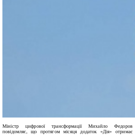
Міністр цифрової трансформації Михайло Федоров
повідомляє, що протягом місяця додаток «Дія» отримає