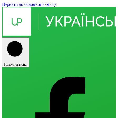
Перейти до основного змісту
Пошук статей...