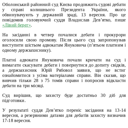
Оболонський районний суд Києва продовжить судові дебати
у справі колишнього Президента України, якого
обвинувачують у державній зраді, 13 вересня. Про це
повідомив головуючий суддя Владислав Дев’ятко, пише
«Лівий берег»
.
На засіданні в четвер почалися дебати і прокурори
оголосили свою промову. Після цього суд запропонував
виступити шістьом адвокатам Януковича (п’ятьом платним і
одному держзахиснику).
Платні адвокати Януковича почали кричати на суд і
вимагати скасувати дебати і повернутися до допиту свідків,
а держзахисник Юрій Рябовол заявив, що не встиг
ознайомитися з усіма матеріалами справи. Він сказав, що
вивчив тільки 28 з 75 томів справи і попросив відкласти
дебати на три місяці.
Суд вирішив, що захисту буде достатньо 30 діб для
підготовки.
У результаті суддя Дев’ятко переніс засідання на 13-14
вересня, а резервними датами для дебатів захисту визначив
17-18 вересня.