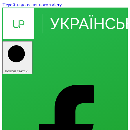
Перейти до основного змісту
Пошук статей...