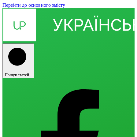
Перейти до основного змісту
Пошук статей...