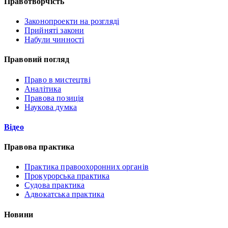
Правотворчість
Законопроекти на розгляді
Прийняті закони
Набули чинності
Правовий погляд
Право в мистецтві
Аналітика
Правова позиція
Наукова думка
Відео
Правова практика
Практика правоохоронних органів
Прокурорська практика
Судова практика
Адвокатська практика
Новини