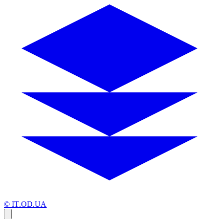
© IT.OD.UA