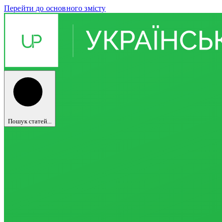
Перейти до основного змісту
Пошук статей...