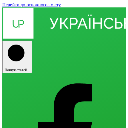
Перейти до основного змісту
Пошук статей...