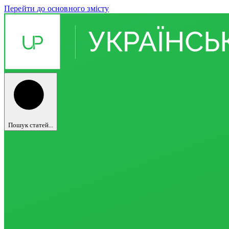
Перейти до основного змісту
Пошук статей...