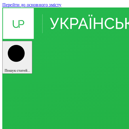
Перейти до основного змісту
Пошук статей...