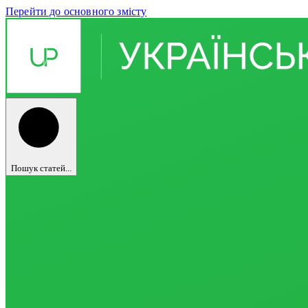
Перейти до основного змісту
Пошук статей...