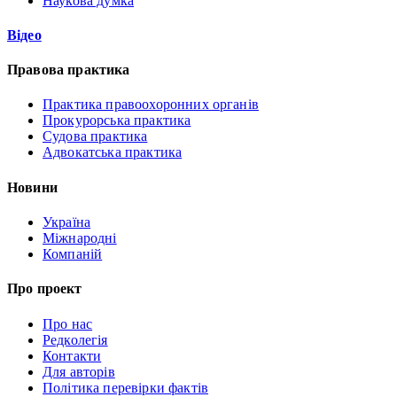
Наукова думка
Відео
Правова практика
Практика правоохоронних органів
Прокурорська практика
Судова практика
Адвокатська практика
Новини
Україна
Міжнародні
Компаній
Про проект
Про нас
Редколегія
Контакти
Для авторів
Політика перевірки фактів