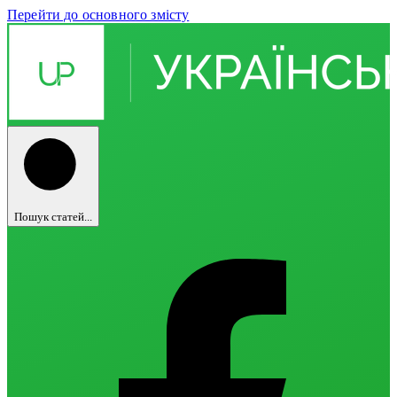
Перейти до основного змісту
Пошук статей...