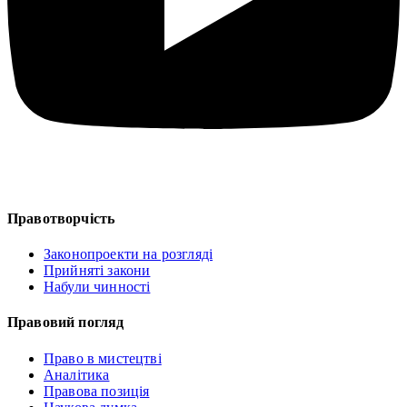
Правотворчість
Законопроекти на розгляді
Прийняті закони
Набули чинності
Правовий погляд
Право в мистецтві
Аналітика
Правова позиція