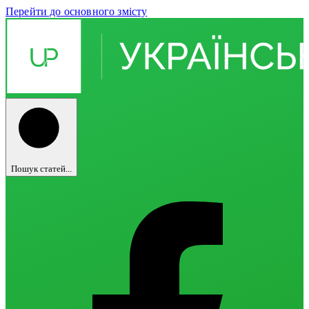
Перейти до основного змісту
Пошук статей...