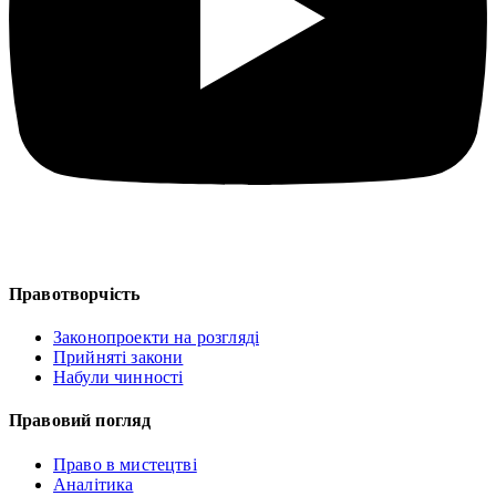
Правотворчість
Законопроекти на розгляді
Прийняті закони
Набули чинності
Правовий погляд
Право в мистецтві
Аналітика