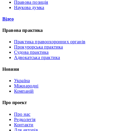
Правова позиція
Наукова думка
Відео
Правова практика
Практика правоохоронних органів
Прокурорська практика
Судова практика
Адвокатська практика
Новини
Україна
Міжнародні
Компаній
Про проект
Про нас
Редколегія
Контакти
Для авторів