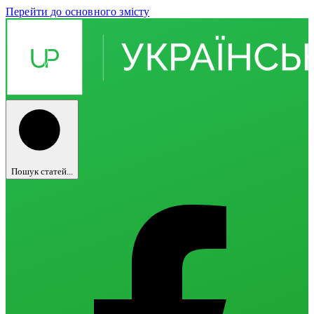
Перейти до основного змісту
Пошук статей...