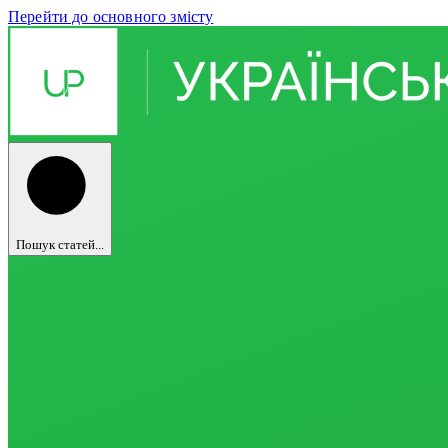
Перейти до основного змісту
Пошук статей...