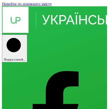
Перейти до основного змісту
Пошук статей...