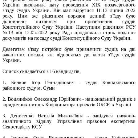
України визначила дату проведення ХІХ позачергового
з’їзду суддів України. Він має відбутися 11-13 липня 2022
року. Цим же рішенням порядок денний з'їзду було
доповнено питанням про призначення суддів
Конституційного Суду України. Наступним рішенням РСУ
№13 від 12.05.2022 року Рада продовжила строк подання
документів на посаду судді Конституційного Суду України.
Делегатам з'їзду потрібно буде призначити суддів на дві
вакантних посади, які відносяться до квоти з'їзду суддів
України.
Список складається з 16 кандидатів.
1. Бичков Ігор Геннадійович - суддя Ковпаківського
районного суду м. Суми
2. Водянніков Олександр Юрійович - національний радник з
юридичних питань Координатора проектів ОБСЄ в Україні
3. Денисенко Наталія Миколаївна - завідувач науково-
аналітичного відділу Управління правової експертизи
Секретаріату КСУ
4. Ігнатюк Олег Володимирович - суддя Київського