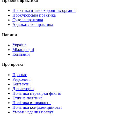
Правова практика
Практика правоохоронних органів
Прокурорська практика
Судова практика
Адвокатська практика
Новини
Україна
Міжнародні
Компаній
Про проект
Про нас
Редколегія
Контакти
Для авторів
Політика перевірки фактів
Етична політика
Політика виправлень
Політика конфіденційності
Умови надання послуг