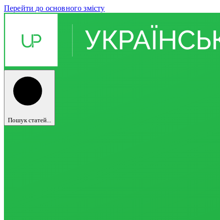
Перейти до основного змісту
Пошук статей...