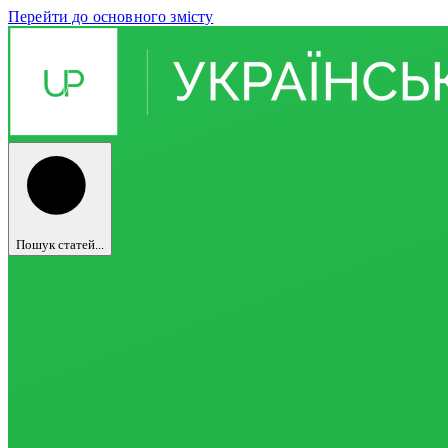
Перейти до основного змісту
Пошук статей...