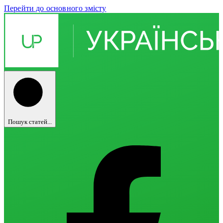
Перейти до основного змісту
Пошук статей...