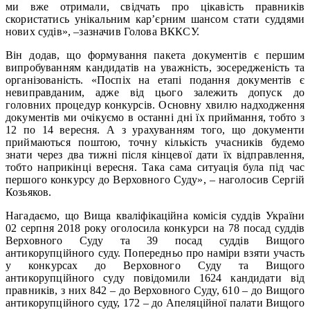
ми вже отримали, свідчать про цікавість правників
скористатись унікальним кар’єрним шансом стати суддями
нових судів», –зазначив Голова ВККСУ.
Він додав, що формування пакета документів є першим
випробуванням кандидатів на уважність, зосередженість та
організованість. «Поспіх на етапі подання документів є
невиправданим, адже від цього залежить допуск до
головних процедур конкурсів. Основну хвилю надходження
документів ми очікуємо в останні дні їх приймання, тобто з
12 по 14 вересня. А з урахуванням того, що документи
приймаються поштою, точну кількість учасників будемо
знати через два тижні після кінцевої дати їх відправлення,
тобто наприкінці вересня. Така сама ситуація була під час
першого конкурсу до Верховного Суду», – наголосив Сергій
Козьяков.
Нагадаємо, що Вища кваліфікаційна комісія суддів України
02 серпня 2018 року оголосила конкурси на 78 посад суддів
Верховного Суду та 39 посад суддів Вищого
антикорупційного суду. Попередньо про наміри взяти участь
у конкурсах до Верховного Суду та Вищого
антикорупційного суду повідомили 1624 кандидати від
правників, з них 842 – до Верховного Суду, 610 – до Вищого
антикорупційного суду, 172 – до Апеляційної палати Вищого