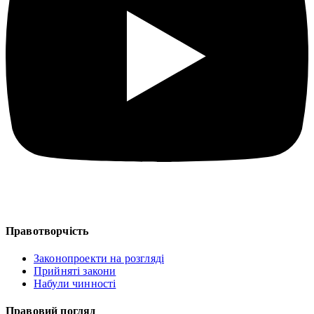
Правотворчість
Законопроекти на розгляді
Прийняті закони
Набули чинності
Правовий погляд