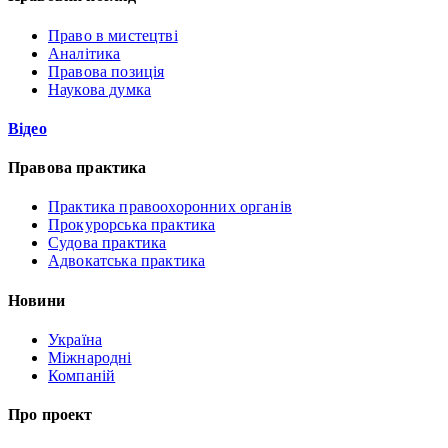
Право в мистецтві
Аналітика
Правова позиція
Наукова думка
Відео
Правова практика
Практика правоохоронних органів
Прокурорська практика
Судова практика
Адвокатська практика
Новини
Україна
Міжнародні
Компаній
Про проект