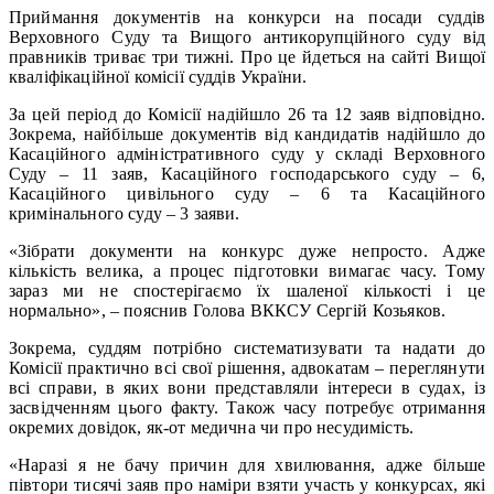
Приймання документів на конкурси на посади суддів
Верховного Суду та Вищого антикорупційного суду від
правників триває три тижні. Про це йдеться на сайті Вищої
кваліфікаційної комісії суддів України.
За цей період до Комісії надійшло 26 та 12 заяв відповідно.
Зокрема, найбільше документів від кандидатів надійшло до
Касаційного адміністративного суду у складі Верховного
Суду – 11 заяв, Касаційного господарського суду – 6,
Касаційного цивільного суду – 6 та Касаційного
кримінального суду – 3 заяви.
«Зібрати документи на конкурс дуже непросто. Адже
кількість велика, а процес підготовки вимагає часу. Тому
зараз ми не спостерігаємо їх шаленої кількості і це
нормально», – пояснив Голова ВККСУ Сергій Козьяков.
Зокрема, суддям потрібно систематизувати та надати до
Комісії практично всі свої рішення, адвокатам – переглянути
всі справи, в яких вони представляли інтереси в судах, із
засвідченням цього факту. Також часу потребує отримання
окремих довідок, як-от медична чи про несудимість.
«Наразі я не бачу причин для хвилювання, адже більше
півтори тисячі заяв про наміри взяти участь у конкурсах, які