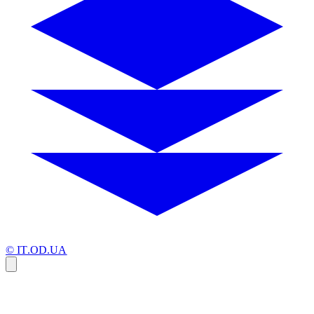
© IT.OD.UA