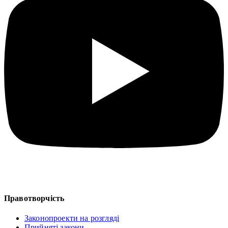
Правотворчість
Законопроекти на розгляді
Прийняті закони