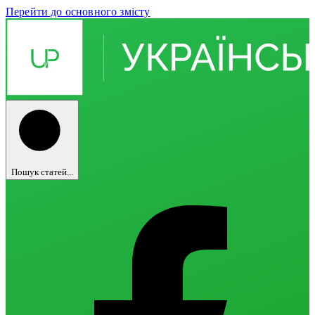
Перейти до основного змісту
Пошук статей...