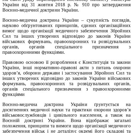
України від 31 жовтня 2018 р. № 910 про затвердження
Воєнно-медичної доктрини України.
Воєнно-медична доктрина України – сукупність поглядів,
науково обґрунтованих принципів, єдиних організаційних
вимог щодо організації медичного забезпечення Збройних
Сил та інших утворених відповідно до законів України
військових формувань, правоохоронних та розвідувальних
органів, органів спеціального призначення з
правоохоронними функціями.
Правовою основою її розроблення є Конституція та закони
України, інші нормативно-правові акти з питань охорони
здоров’я, оборони держави і застосування Збройних Сил та
інших утворених відповідно до законів України військових
формувань, правоохоронних та розвідувальних органів,
органів спеціального призначення з правоохоронними
функціями
Воєнно-медична доктрина України ґрунтується на
досягненнях медичної науки та практики охорони здоров’я
військовослужбовців і цивільного населення, а також на
Воєнній доктрині України. Вона відображає загальні
положення, принципи та вимоги щодо організації медичного
забезпечення військ і не деталізує окремі його складові та