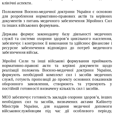
клінічні аспекти.
Положення Воєнно-медичної доктрини України є основою
для розроблення нормативно-правових актів та керівних
документів з питань медичного забезпечення Збройних Сил
та інших військових формувань.
Держава формує законодавчу базу діяльності медичних
служб та системи охорони здоров’я цивільного населення,
забезпечує і контролює її виконання та здійснює фінансове і
ресурсне забезпечення відповідно до потреб медичного
забезпечення військ.
Збройні Сили та інші військові формування приймають
нормативно-правові акти та керівні документи щодо
реалізації положень Воєнно-медичної доктрини України,
формують необхідний комплект сил і засобів медичних
служб, готують пропозиції до проекту основних показників
оборонного замовлення, створюють та утримують у
постійній готовності визначену кількість сил і засобів.
МОЗ забезпечує готовність закладів охорони здоров’я, інших
необхідних сил та засобів, визначених актами Кабінету
Міністрів України, для надання медичної допомоги
військовослужбовцям під час дії особливого періоду,