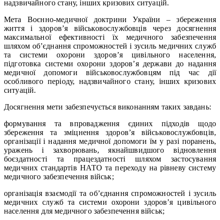
надзвичайного стану, інших кризових ситуацій.
Мета Воєнно-медичної доктрини України – збереження
життя і здоров’я військовослужбовців через досягнення
максимальної ефективності їх медичного забезпечення
шляхом об’єднання спроможностей і зусиль медичних служб
та системи охорони здоров’я цивільного населення,
підготовка системи охорони здоров’я держави до надання
медичної допомоги військовослужбовцям під час дії
особливого періоду, надзвичайного стану, інших кризових
ситуацій.
Досягнення мети забезпечується виконанням таких завдань:
формування та впровадження єдиних підходів щодо
збереження та зміцнення здоров’я військовослужбовців,
організації і надання медичної допомоги їм у разі поранень,
уражень і захворювань, якнайшвидшого відновлення
боєздатності та працездатності шляхом застосування
медичних стандартів НАТО та переходу на рівневу систему
медичного забезпечення військ;
організація взаємодії та об’єднання спроможностей і зусиль
медичних служб та системи охорони здоров’я цивільного
населення для медичного забезпечення військ;