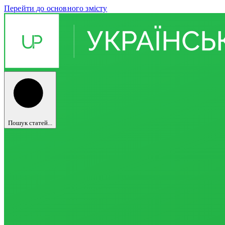
Перейти до основного змісту
Пошук статей...