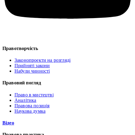
Правотворчість
Законопроекти на розгляді
Прийняті закони
Набули чинності
Правовий погляд
Право в мистецтві
Аналітика
Правова позиція
Наукова думка
Відео
Правова практика