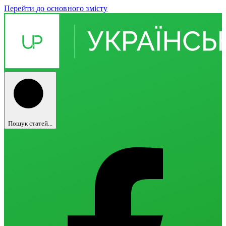
Перейти до основного змісту
Пошук статей...