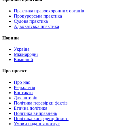
Практика правоохоронних органів
Прокурорська практика
Судова практика
Адвокатська практика
Новини
Україна
Міжнародні
Компаній
Про проект
Про нас
Редколегія
Контакти
Для авторів
Політика перевірки фактів
Етична політика
Політика виправлень
Політика конфіденційності
Умови надання послуг