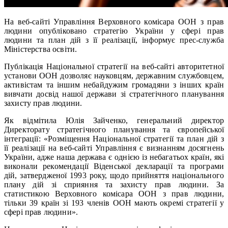
На веб-сайті Управління Верховного комісара ООН з прав
людини опубліковано стратегію України у сфері прав
людини та план дій з її реалізації, інформує прес-служба
Міністерства освіти.
Публікація Національної стратегії на веб-сайті авторитетної
установи ООН дозволяє науковцям, державним службовцем,
активістам та іншим небайдужим громадяни з інших країн
вивчати досвід нашої держави зі стратегічного планування
захисту прав людини.
Як відмітила Юлія Зайченко, генеральний директор
Директорату стратегічного планування та європейської
інтеграції: «Розміщення Національної стратегії та план дій з
її реалізації на веб-сайті Управління є визнанням досягнень
України, адже наша держава є однією із небагатьох країн, які
виконали рекомендації Віденської декларації та програми
дій, затвердженої 1993 року, щодо прийняття національного
плану дій зі сприяння та захисту прав людини. За
статистикою Верховного комісара ООН з прав людини,
тільки 39 країн зі 193 членів ООН мають окремі стратегії у
сфері прав людини».