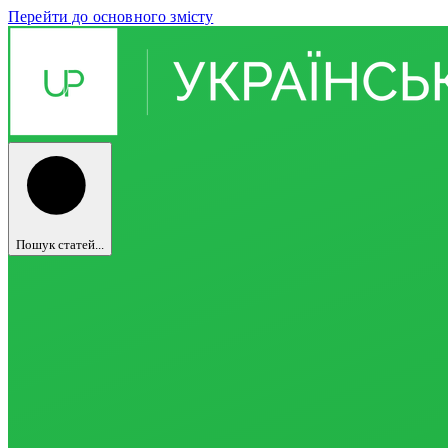
Перейти до основного змісту
Пошук статей...