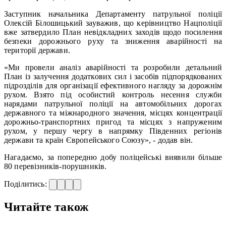
Заступник начальника Департаменту патрульної поліції
Олексій Білошицький зауважив, що керівництво Нацполіції
вже затвердило План невідкладних заходів щодо посилення
безпеки дорожнього руху та зниження аварійності на
території держави.
«Ми провели аналіз аварійності та розробили детальний
План із залучення додаткових сил і засобів підпорядкованих
підрозділів для організації ефективного нагляду за дорожнім
рухом. Взято під особистий контроль несення служби
нарядами патрульної поліції на автомобільних дорогах
державного та міжнародного значення, місцях концентрації
дорожньо-транспортних пригод та місцях з напруженим
рухом, у першу чергу в напрямку Південних регіонів
держави та країн Європейського Союзу», - додав він.
Нагадаємо, за попередню добу поліцейські виявили більше
80 перевізників-порушників.
Поділитись:
Читайте також