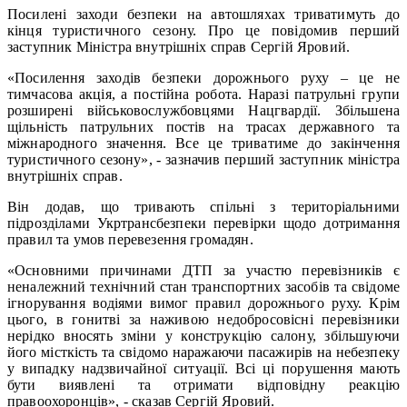
Посилені заходи безпеки на автошляхах триватимуть до
кінця туристичного сезону. Про це повідомив перший
заступник Міністра внутрішніх справ Сергій Яровий.
«Посилення заходів безпеки дорожнього руху – це не
тимчасова акція, а постійна робота. Наразі патрульні групи
розширені військовослужбовцями Нацгвардії. Збільшена
щільність патрульних постів на трасах державного та
міжнародного значення. Все це триватиме до закінчення
туристичного сезону», - зазначив перший заступник міністра
внутрішніх справ.
Він додав, що тривають спільні з територіальними
підрозділами Укртрансбезпеки перевірки щодо дотримання
правил та умов перевезення громадян.
«Основними причинами ДТП за участю перевізників є
неналежний технічний стан транспортних засобів та свідоме
ігнорування водіями вимог правил дорожнього руху. Крім
цього, в гонитві за наживою недобросовісні перевізники
нерідко вносять зміни у конструкцію салону, збільшуючи
його місткість та свідомо наражаючи пасажирів на небезпеку
у випадку надзвичайної ситуації. Всі ці порушення мають
бути виявлені та отримати відповідну реакцію
правоохоронців», - сказав Сергій Яровий.