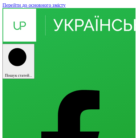
Перейти до основного змісту
Пошук статей...