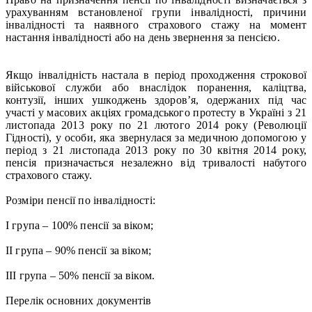
урахуванням встановленої групи інвалідності, причини
інвалідності та наявного страхового стажу на момент
настання інвалідності або на день звернення за пенсією.
Якщо інвалідність настала в період проходження строкової
військової служби або внаслідок поранення, каліцтва,
контузії, інших ушкоджень здоров’я, одержаних під час
участі у масових акціях громадського протесту в Україні з 21
листопада 2013 року по 21 лютого 2014 року (Революції
Гідності), у особи, яка звернулася за медичною допомогою у
період з 21 листопада 2013 року по 30 квітня 2014 року,
пенсія призначається незалежно від тривалості набутого
страхового стажу.
Розміри пенсії по інвалідності:
І група – 100% пенсії за віком;
ІІ група – 90% пенсії за віком;
ІІІ група – 50% пенсії за віком.
Перелік основних документів