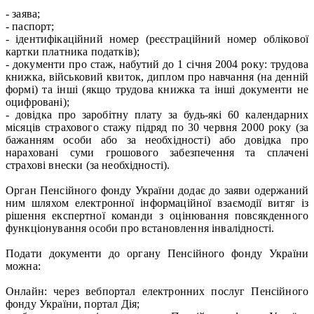
- заява;
- паспорт;
- ідентифікаційний номер (реєстраційний номер облікової
картки платника податків);
- документи про стаж, набутий до 1 січня 2004 року: трудова
книжка, військовий квиток, диплом про навчання (на денній
формі) та інші (якщо трудова книжка та інші документи не
оцифровані);
- довідка про заробітну плату за будь-які 60 календарних
місяців страхового стажу підряд по 30 червня 2000 року (за
бажанням особи або за необхідності) або довідка про
нараховані суми грошового забезпечення та сплачені
страхові внески (за необхідності).
Орган Пенсійного фонду України додає до заяви одержаний
ним шляхом електронної інформаційної взаємодії витяг із
рішення експертної команди з оцінювання повсякденного
функціонування особи про встановлення інвалідності.
Подати документи до органу Пенсійного фонду України
можна:
Онлайн: через вебпортал електронних послуг Пенсійного
фонду України, портал Дія;