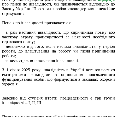
про пенсії по інвалідності, які призначаються відповідно до
Закону України “Про загальнообов’язкове державне пенсійне
страхування”.
Пенсія по інвалідності призначається:
- в разі настання інвалідності, що спричинила повну або
часткову втрату працездатності за наявності необхідного
страхового стажу;
- незалежно від того, коли настала інвалідність: у період
роботи, до влаштування на роботу чи після припинення
роботи;
- на весь строк встановлення інвалідності.
З 1 січня 2025 року інвалідність в Україні встановлюється
експертними командами з оцінювання повсякденного
функціонування особи, що формуються в закладах охорони
здоров’я.
Залежно від ступеня втрати працездатності є три групи
інвалідності – І, ІІ, ІІІ.
Право на призначення пенсії по інвалідності визначається з