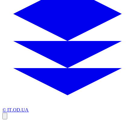
© IT.OD.UA