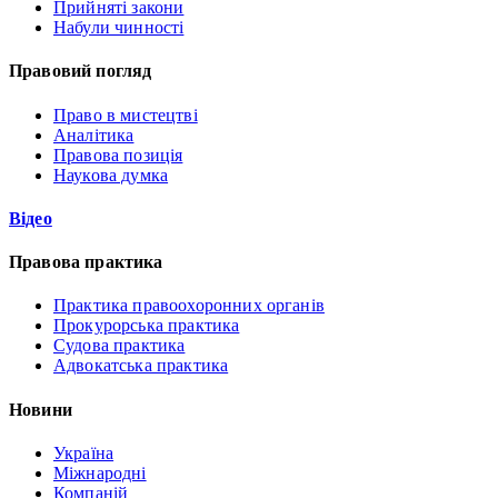
Прийняті закони
Набули чинності
Правовий погляд
Право в мистецтві
Аналітика
Правова позиція
Наукова думка
Відео
Правова практика
Практика правоохоронних органів
Прокурорська практика
Судова практика
Адвокатська практика
Новини
Україна
Міжнародні
Компаній