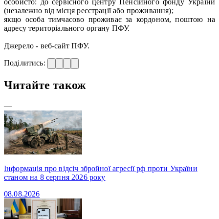
особисто: до сервісного центру Пенсійного фонду України
(незалежно від місця реєстрації або проживання);
якщо особа тимчасово проживає за кордоном, поштою на
адресу територіального органу ПФУ.
Джерело - веб-сайт ПФУ.
Поділитись:
Читайте також
—
Інформація про відсіч збройної агресії рф проти України
станом на 8 серпня 2026 року
08.08.2026