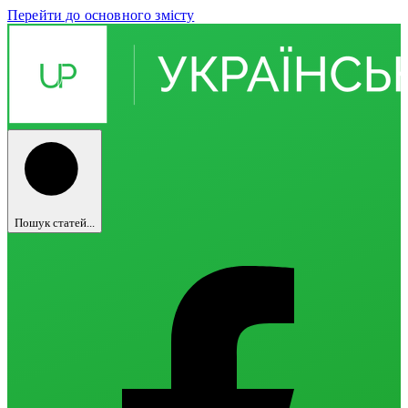
Перейти до основного змісту
Пошук статей...