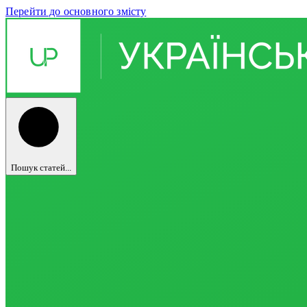
Перейти до основного змісту
Пошук статей...