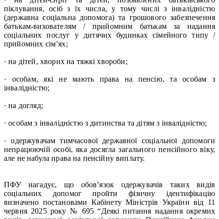
піклування, осіб з їх числа, у тому числі з інвалідністю
(державна соціальна допомога) та грошового забезпечення
батькам-вихователям / прийомним батькам за надання
соціальних послуг у дитячих будинках сімейного типу /
прийомних сім’ях;
· на дітей, хворих на тяжкі хвороби;
· особам, які не мають права на пенсію, та особам з
інвалідністю;
· на догляд;
· особам з інвалідністю з дитинства та дітям з інвалідністю;
· одержувачам тимчасової державної соціальної допомоги
непрацюючій особі, яка досягла загального пенсійного віку,
але не набула права на пенсійну виплату.
ПФУ нагадує, що обов’язок одержувачів таких видів
соціальних допомог пройти фізичну ідентифікацію
визначено постановами Кабінету Міністрів України від 11
червня 2025 року № 695 “Деякі питання надання окремих