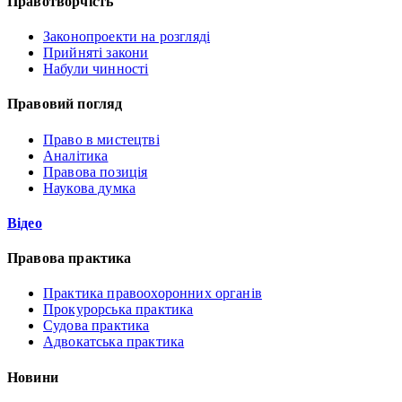
Правотворчість
Законопроекти на розгляді
Прийняті закони
Набули чинності
Правовий погляд
Право в мистецтві
Аналітика
Правова позиція
Наукова думка
Відео
Правова практика
Практика правоохоронних органів
Прокурорська практика
Судова практика
Адвокатська практика
Новини