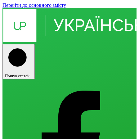
Перейти до основного змісту
Пошук статей...