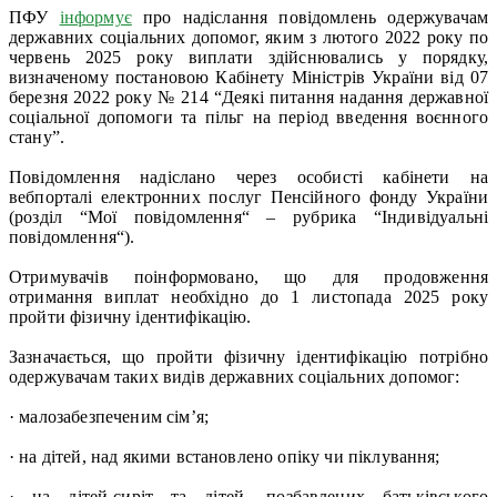
ПФУ
інформує
про надіслання повідомлень одержувачам
державних соціальних допомог, яким з лютого 2022 року по
червень 2025 року виплати здійснювались у порядку,
визначеному постановою Кабінету Міністрів України від 07
березня 2022 року № 214 “Деякі питання надання державної
соціальної допомоги та пільг на період введення воєнного
стану”.
Повідомлення надіслано через особисті кабінети на
вебпорталі електронних послуг Пенсійного фонду України
(розділ “Мої повідомлення“ – рубрика “Індивідуальні
повідомлення“).
Отримувачів поінформовано, що для продовження
отримання виплат необхідно до 1 листопада 2025 року
пройти фізичну ідентифікацію.
Зазначається, що пройти фізичну ідентифікацію потрібно
одержувачам таких видів державних соціальних допомог:
· малозабезпеченим сім’я;
· на дітей, над якими встановлено опіку чи піклування;
· на дітей-сиріт та дітей, позбавлених батьківського