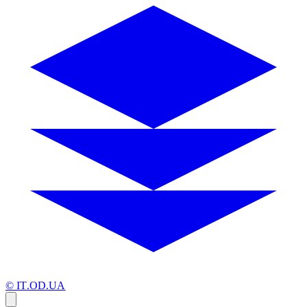
© IT.OD.UA