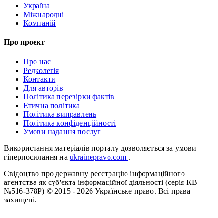
Україна
Міжнародні
Компаній
Про проект
Про нас
Редколегія
Контакти
Для авторів
Політика перевірки фактів
Етична політика
Політика виправлень
Політика конфіденційності
Умови надання послуг
Використання матеріалів порталу дозволяється за умови
гіперпосилання на
ukrainepravo.com
.
Свідоцтво про державну реєстрацію інформаційного
агентства як суб'єкта інформаційної діяльності (серія КВ
№516-378Р)
© 2015 - 2026 Українське право. Всі права
захищені.