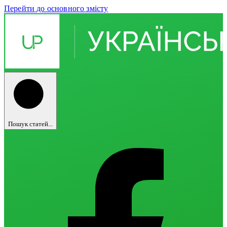
Перейти до основного змісту
Пошук статей...