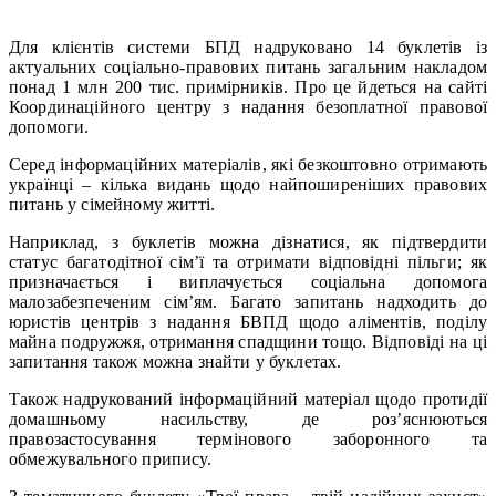
Для клієнтів системи БПД надруковано 14 буклетів із
актуальних соціально-правових питань загальним накладом
понад 1 млн 200 тис. примірників. Про це йдеться на сайті
Координаційного центру з надання безоплатної правової
допомоги.
Серед інформаційних матеріалів, які безкоштовно отримають
українці – кілька видань щодо найпоширеніших правових
питань у сімейному житті.
Наприклад, з буклетів можна дізнатися, як підтвердити
статус багатодітної сім’ї та отримати відповідні пільги; як
призначається і виплачується соціальна допомога
малозабезпеченим сім’ям. Багато запитань надходить до
юристів центрів з надання БВПД щодо аліментів, поділу
майна подружжя, отримання спадщини тощо. Відповіді на ці
запитання також можна знайти у буклетах.
Також надрукований інформаційний матеріал щодо протидії
домашньому насильству, де роз’яснюються
правозастосування термінового заборонного та
обмежувального припису.