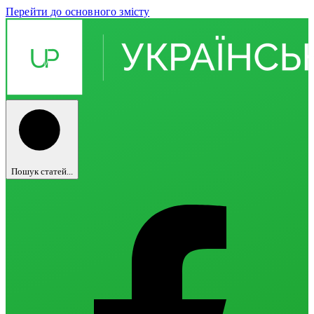
Перейти до основного змісту
Пошук статей...