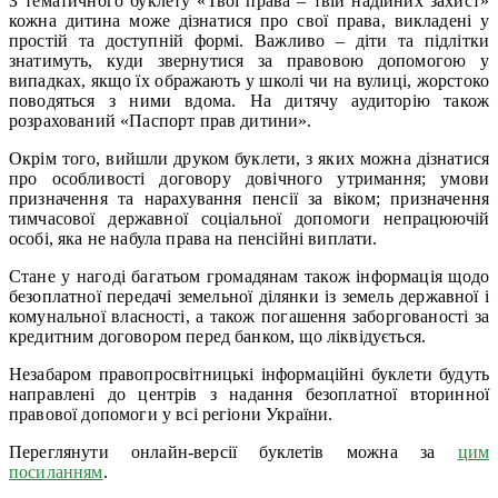
З тематичного буклету «Твої права – твій надійних захист»
кожна дитина може дізнатися про свої права, викладені у
простій та доступній формі. Важливо – діти та підлітки
знатимуть, куди звернутися за правовою допомогою у
випадках, якщо їх ображають у школі чи на вулиці, жорстоко
поводяться з ними вдома. На дитячу аудиторію також
розрахований «Паспорт прав дитини».
Окрім того, вийшли друком буклети, з яких можна дізнатися
про особливості договору довічного утримання; умови
призначення та нарахування пенсії за віком; призначення
тимчасової державної соціальної допомоги непрацюючій
особі, яка не набула права на пенсійні виплати.
Стане у нагоді багатьом громадянам також інформація щодо
безоплатної передачі земельної ділянки із земель державної і
комунальної власності, а також погашення заборгованості за
кредитним договором перед банком, що ліквідується.
Незабаром правопросвітницькі інформаційні буклети будуть
направлені до центрів з надання безоплатної вторинної
правової допомоги у всі регіони України.
Переглянути онлайн-версії буклетів можна за
цим
посиланням
.