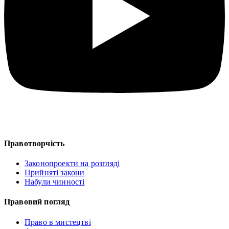
Правотворчість
Законопроекти на розгляді
Прийняті закони
Набули чинності
Правовий погляд
Право в мистецтві